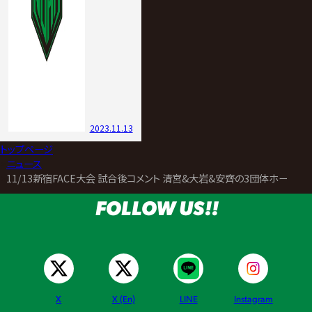
2023.11.13
トップページ
>
ニュース
>
11/13新宿FACE大会 試合後コメント 清宮&大岩&安齊の3団体ホープト
FOLLOW US!!
X
X (En)
LINE
Instagram