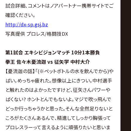
サ
試合詳細、コメントはノアパートナー携帯サイトでご
イ
確認ください。
http://dx-sp.gsj.bz
ト
写真提供 プロレス/格闘技DX
第1試合 エキシビジョンマッチ 10分1本勝負
拳王 佐々木憂流迦 vs 征矢学 中村大介
【憂流迦の話】｢(※ペットボトルの水を飲んでから)や
ばい｡めっちゃ疲れた｡想像以上にきつい｡中村選手
と触れたのはよかったですけど､征矢さんパワーや
ばくない? ホントとんでもないよ｡マジで吹っ飛んで
どっか行っちゃうかと思った｡そんな全然足りないと
ころがたくさんあるんで､精進してしっかり胸張って
プロレスラーって言えるように頑張りたいと思いま