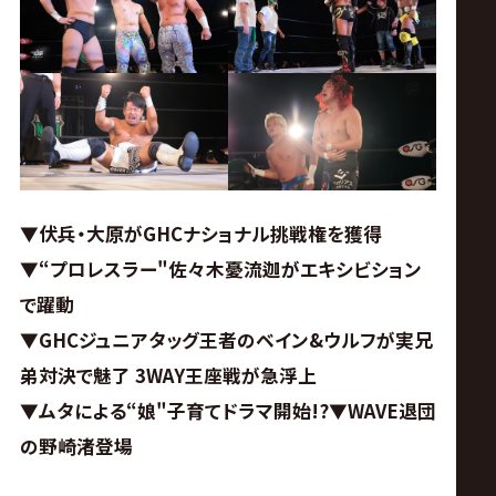
ス
リ
ン
グ・
▼伏兵・大原がGHCナショナル挑戦権を獲得
ノ
▼“プロレスラー
"
佐々木憂流迦がエキシビション
で躍動
ア
▼GHCジュニアタッグ王者のベイン&ウルフが実兄
公
弟対決で魅了
3WAY王座戦が急浮上
▼ムタによる“娘"子育てドラマ開始!?▼WAVE退団
式
の野崎渚登場