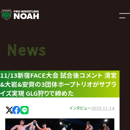
ニ
ュ
ー
News
News
ス
ニュース
|
11/13新宿FACE大会 試合後コメント 清宮
&大岩&安齊の3団体ホープトリオがサプラ
プ
イズ実現 GLG狩りで締めた
ロ
インタビュー
2023.11.14
レ