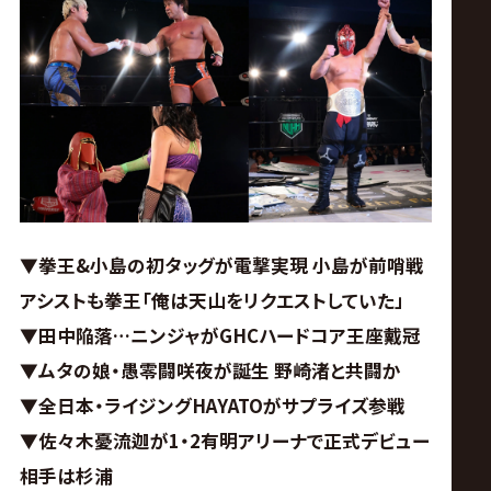
ス
リ
ン
グ・
ノ
▼拳王&小島の初タッグが電撃実現 小島が前哨戦
アシストも拳王「俺は天山をリクエストしていた」
ア
▼田中陥落…ニンジャがGHCハードコア王座戴冠
公
▼ムタの娘・愚零闘咲夜が誕生 野崎渚と共闘か
▼全日本・ライジングHAYATOがサプライズ参戦
式
▼佐々木憂流迦が1・2有明アリーナで正式デビュー
相手は杉浦