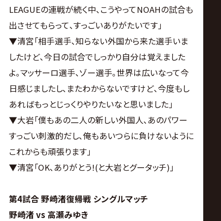
LEAGUEの連戦が続く中､こうやってNOAHの試合も
出させてもらって､すっごいありがたいです｣
▼清宮｢相手選手､知らない外国から来た選手いま
したけど､今日の試合でしっかり自分は覚えました
よ｡マッサーロ選手､ゾー選手｡世界は広いなって今
日感じましたし､またわからないですけど､今度もし
あればもっとじっくりやりたいなと思いました｣
▼大岩｢僕もあの二人の新しい外国人､あのパワー
すっごい刺激的だし､俺もあいつらに負けないように
これからも頑張ります｣
▼清宮｢OK､ありがとう!(と大岩とグータッチ)｣
第4試合 野崎渚復帰戦 シングルマッチ
野崎渚 vs 高瀬みゆき