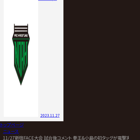
2023.11.27
トップページ
>
ニュース
>
11/27新宿FACE大会 試合後コメント 拳王&小島の初タッグが電撃実現