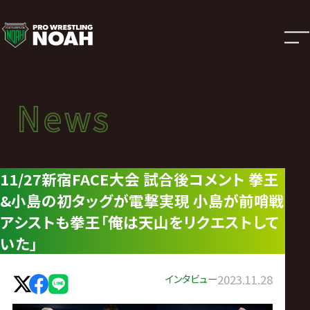
ニ
ュ
ー
News
News
ス
ニュース
|
11/27新宿FACE大会 試合後コメント 拳王
&小島の初タッグが電撃実現 小島が前哨戦
プ
アシストも拳王「俺は天山をリクエストして
ロ
いた」
レ
インタビュー
2023.11.28