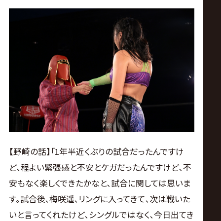
【野崎の話】｢1年半近くぶりの試合だったんですけ
ど､程よい緊張感と不安とケガだったんですけど､不
安もなく楽しくできたかなと､試合に関しては思いま
す｡試合後､梅咲遥､リングに入ってきて､次は戦いた
いと言ってくれたけど､シングルではなく､今日出てき