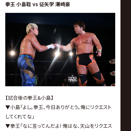
拳王 小島聡 vs 征矢学 潮崎豪
【試合後の拳王&小島】
▼小島｢よし｡拳王､今日ありがとう｡俺にリクエスト
してくれてな｣
▼拳王｢なに言ってんだよ! 俺はな､天山をリクエス