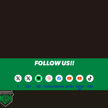
FOLLOW US!!
X
X (En)
LINE
Instagram
Facebook
YouTube
YouTube
TikTok
(En)