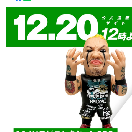
グ・
ノ
ア
公
式
サ
イ
ト