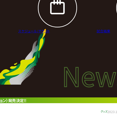
スケジュール/
チケット
試合結果
New
New
ニュ
ジョン）発売決定‼
グッズ
2023.1