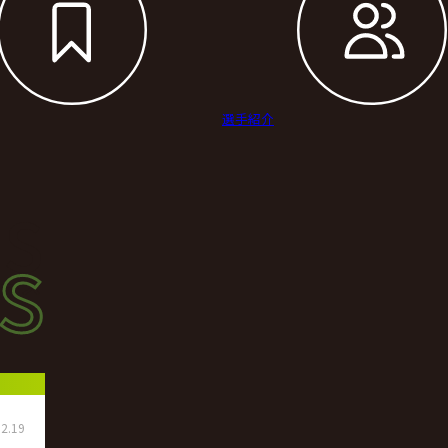
選手紹介
s
s
ース
2.19