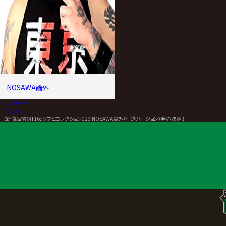
NOSAWA論外
トップページ
>
ニュース
>
【新商品情報】16dソフビコレクション029 NOSAWA論外（引退バージョン）発売決定‼