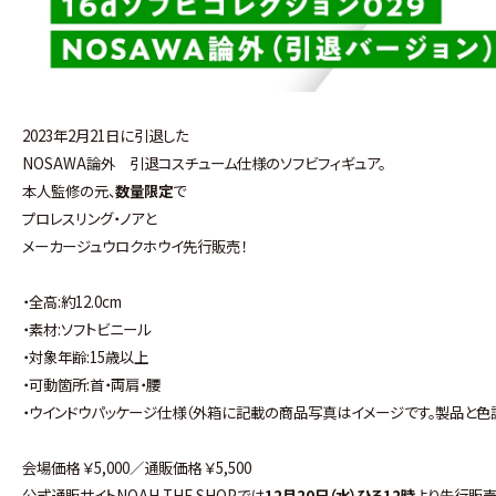
2023年2月21日に引退した
NOSAWA論外 引退コスチューム仕様のソフビフィギュア。
本人監修の元、
数量限定
で
プロレスリング・ノアと
メーカージュウロクホウイ先行販売！
・全高:約12.0cm
・素材:ソフトビニール
・対象年齢:15歳以上
・可動箇所:首・両肩・腰
・ウインドウパッケージ仕様（外箱に記載の商品写真はイメージです。製品と色
会場価格 ￥5,000／通販価格 ￥5,500
公式通販サイトNOAH THE SHOPでは
12月20日（水）ひる12時
より先行販売