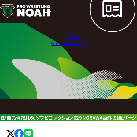
ニ
ュ
ー
ニュース
ス
Wrestle Universe ↗︎
|
プ
ロ
レ
ス
リ
【新商品情報】16dソフビコレクション029 NOSAWA論外（引退バー
ン