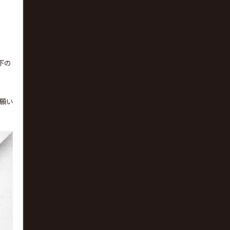
下の
お願い