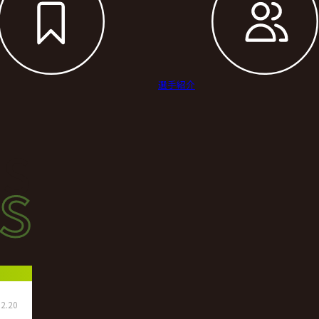
選手紹介
s
s
ース
2.20