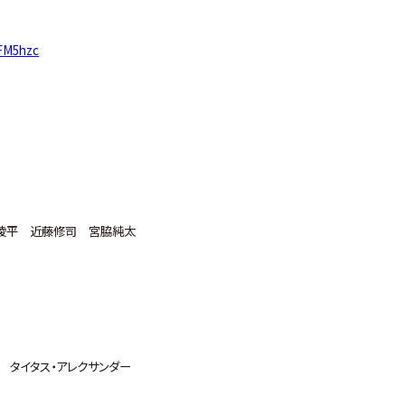
rFM5hzc
大岩陵平 近藤修司 宮脇純太
a タイタス・アレクサンダー