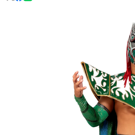
グ・
ノ
ア
公
式
サ
イ
ト