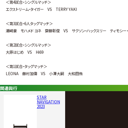
＜第4試合・シングルマッチ＞
エクストリーム・タイガー VS TERRY YAKI
＜第3試合・6人タッグマッチ＞
潮崎豪 モハメド ヨネ 齋藤彰俊 VS サクソン・ハックスリー ティモシー
＜第2試合・シングルマッチ＞
大原はじめ VS Hi69
＜第1試合・タッグマッチ＞
LEONA 藤村加偉 VS 小澤大嗣 大和田侑
関連興行
STAR
NAVIGATION
2023