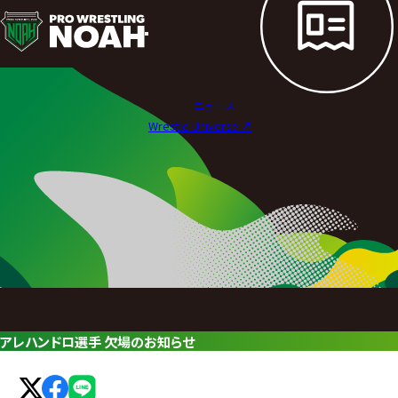
ニ
ュ
ー
ニュース
ス
Wrestle Universe ↗︎
|
プ
ロ
レ
ス
リ
アレハンドロ選手 欠場のお知らせ
ン