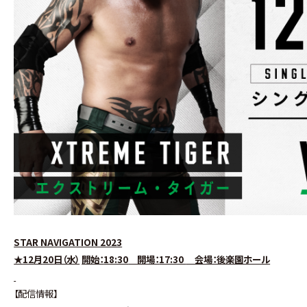
STAR NAVIGATION 2023
★
12
月
20
日（水）
開始：
18:30
開場：
17:30
会場：後楽園ホール
【配信情報】