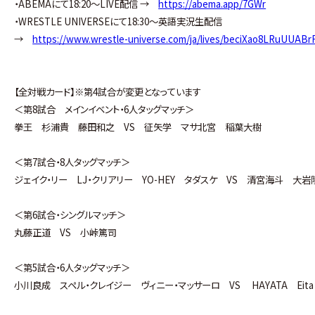
・ABEMAにて18:20〜LIVE配信 →
https://abema.app/7GWr
・WRESTLE UNIVERSEにて18:30〜英語実況生配信
→
https://www.wrestle-universe.com/ja/lives/beciXao8LRuUUAB
【全対戦カード】※第4試合が変更となっています
＜第8試合 メインイベント・6人タッグマッチ＞
拳王 杉浦貴 藤田和之 VS 征矢学 マサ北宮 稲葉大樹
＜第7試合・8人タッグマッチ＞
ジェイク・リー LJ・クリアリー YO-HEY タダスケ VS 清宮海斗 
＜第6試合・シングルマッチ＞
丸藤正道 VS 小峠篤司
＜第5試合・6人タッグマッチ＞
小川良成 スペル・クレイジー ヴィニー・マッサーロ VS HAYATA Eit