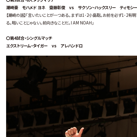
潮崎豪 モハメド ヨネ 齋藤彰俊 vs サクソン・ハックスリー ティモシ
【潮崎の話】｢言いたいことが一つある｡まずは1･2小島聡｡お前を必ず1･2
る｡暗いことじゃない｡前向きなことだ｡I AM NOAH｣
〇第4試合・シングルマッチ
エクストリーム・タイガー vs アレハンドロ