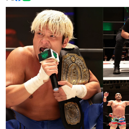
グ・
ノ
ア
公
式
サ
イ
ト