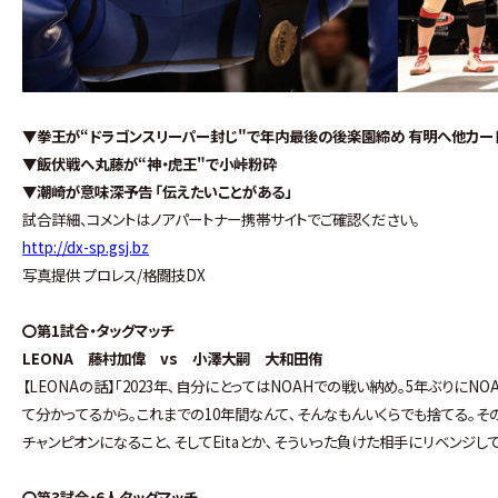
▼拳王が“ドラゴンスリーパー封じ"で年内最後の後楽園締め 有明へ他カー
▼飯伏戦へ丸藤が“神・虎王"で小峠粉砕
▼潮崎が意味深予告 「伝えたいことがある」
試合詳細、コメントはノアパートナー携帯サイトでご確認ください。
http://dx-sp.gsj.bz
写真提供 プロレス/格闘技DX
〇第1試合・タッグマッチ
LEONA 藤村加偉 vs 小澤大嗣 大和田侑
【LEONAの話】｢2023年､自分にとってはNOAHでの戦い納め｡5年ぶりに
て分かってるから｡これまでの10年間なんて､そんなもんいくらでも捨てる｡そ
チャンピオンになること､そしてEitaとか､そういった負けた相手にリベンジして
〇第3試合・6人タッグマッチ