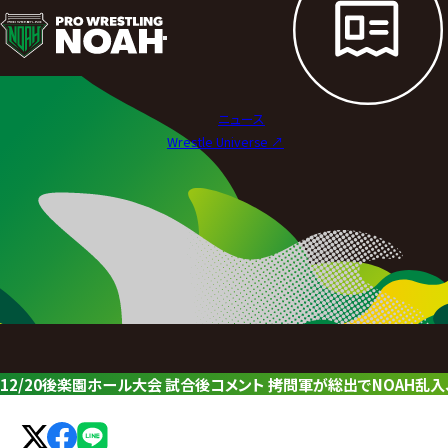
ニ
ュ
ー
ニュース
ス
Wrestle Universe ↗︎
|
プ
ロ
レ
ス
リ
12/20後楽園ホール大会 試合後コメント 拷問軍が総出でNOAH乱入
ン