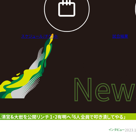
スケジュール/
チケット
試合結果
New
New
ニュ
、清宮&大岩を公開リンチ 1・2有明へ「6人全員で叩き潰してやる」
インタビュー
2023.1