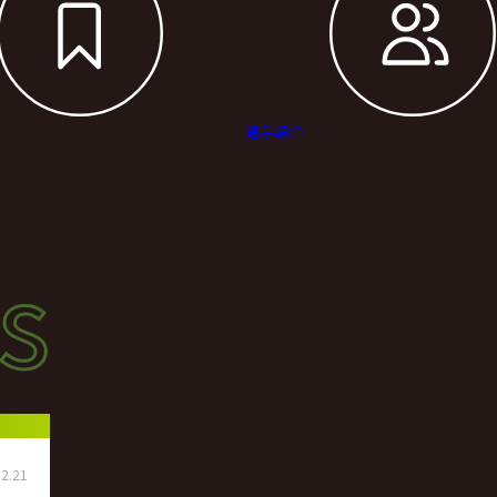
選手紹介
s
s
ース
2.21