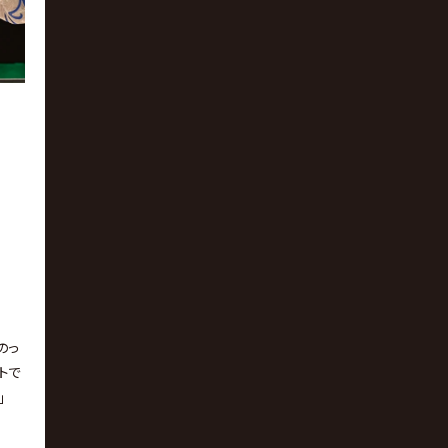
のっ
トで
｣