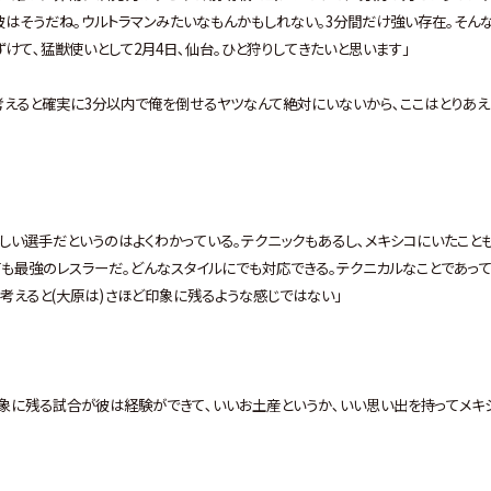
彼はそうだね｡ウルトラマンみたいなもんかもしれない｡3分間だけ強い存在｡そん
けて､猛獣使いとして2月4日､仙台｡ひと狩りしてきたいと思います｣
考えると確実に3分以内で俺を倒せるヤツなんて絶対にいないから､ここはとりあえ
らしい選手だというのはよくわかっている｡テクニックもあるし､メキシコにいたこと
ても最強のレスラーだ｡どんなスタイルにでも対応できる｡テクニカルなことであって
考えると(大原は)さほど印象に残るような感じではない｣
印象に残る試合が彼は経験ができて､いいお土産というか､いい思い出を持ってメキ