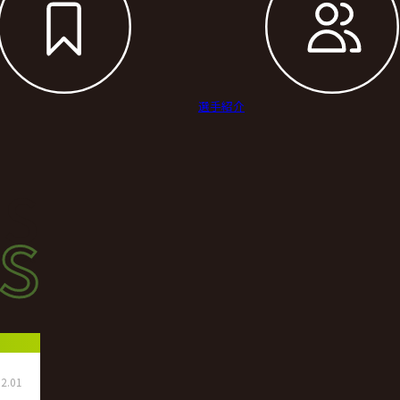
選手紹介
s
s
ース
2.01