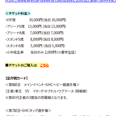
https://www.wrestle-universe.com/ja/lives/2DvcdZC8n8YTqhHYK9L
＜チケット料金＞
・VIP席 30,000円（当日 30,000円）
・アリーナS席 13,000円 （当日 13,000円）
・アリーナA席 7,000円 (当日 7,000円）
・スタンドS席 8,000円（当日 8,000円）
・スタンドA席 5,000円 （当日 5,000円）
・小中高生券 当日のみ 2,000円（※要学生証）
■チケットのご購入は
こちら
【全対戦カード】
＜第8試合 メインイベント・GHCヘビー級選手権＞
（王者）拳王 VS イホ・デ・ドクトル・ワグナーJr.（挑戦者）
※第43代王者の3度目の防衛戦となります。
＜第7試合・GHCタッグ選手権＞