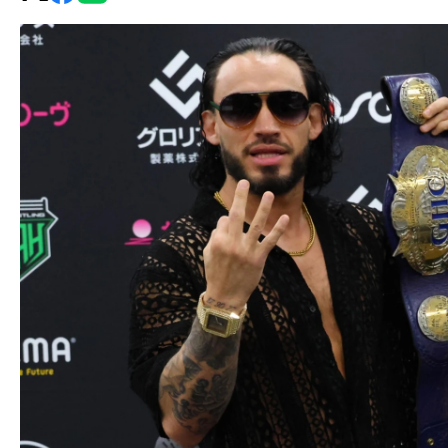
グ・
ノ
ア
公
式
サ
イ
ト