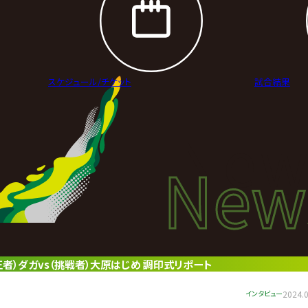
スケジュール/
チケット
試合結果
New
New
ニュ
王者）ダガvs（挑戦者）大原はじめ 調印式リポート
インタビュー
2024.0