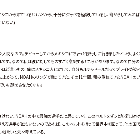
キシコから来ているわけだから､十分にジャベを経験しているし､俺からしてみれば
ていない｣
た人間なので｡デビューしてからメキシコにちょっと修行しに行きましたという､よく
ルです｡なので私は彼に対してものすごく意識するところがあります｡なので自分の
いほど違うもの｡俺はメキシコ人に対して､自分もルチャドールだってプライドがあ
に上がって､NOAHのリングで戦ってきた｡その11年間､積み重ねてきたNOAHの
アでいい顔をさせたくない｣
けない､NOAHの中で最強の選手だと思っている｡このベルトをずっと防衛し続け
奪える選手が誰もいないのであれば､このベルトを持って世界中を回って､他の国
いきたいと先々考えている｣