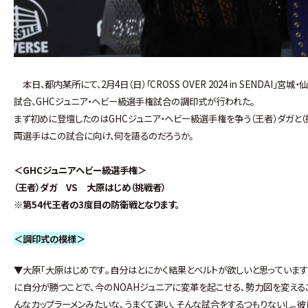
本日、都内某所にて、2月4日（日）「CROSS OVER 2024 in SENDA
試合、GHCジュニア・ヘビー級選手権試合の調印式が行われた。
まず初めに登壇したのはGHCジュニア・ヘビー級選手権を争う（王者）ダガと（
両選手はこの試合に向け、何を語るのだろうか。
＜GHCジュニアヘビー級選手権＞
（王者）ダガ VS 大原はじめ（挑戦者）
※第54代王者の3度目の防衛戦となります。
＜調印式の模様＞
▼大原｢大原はじめです｡自分はとにかく結果とベルトが欲しいと思っています｡HA
に自分が勝つことで､今のNOAHジュニアに変革を起こせる､勢力図を変える
んなカップラーメンみたいな､うまくて速い､そんな試合をするつもりないし｡