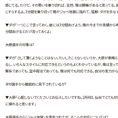
感じてる｡だけど､その勢いを乗り切れば､全然､俺は勝機があると思ってる｡
じすらするよ｡3分間を乗り切って俺がジャベ地獄に陥れて､猛獣･ダガを手なず
▼ダガ｢一つここで言っておく｡彼には3分間あげよう｡俺の今までの実績から
分間あげるとだけ言っておくよ｣
――大原選手の印象は?
▼ダガ｢さして驚くようなことはない｡たいしたことないというか､大原が素晴
るし､いろんなスタイルに対応できるというのもよくわかっているが､俺は言っ
撃系であっても､空中殺法であっても､俺は何でも対応できる｡自分の実力から
――ダガ選手から徹底的に見下されているが?
▼大原｢心配しないでくださいとお伝えしたいですね｡2月4日､仙台でとても
に帰れると思います｣
――大原選手から｢ジャベ地獄｣を予告されたが､そこへの対応については?