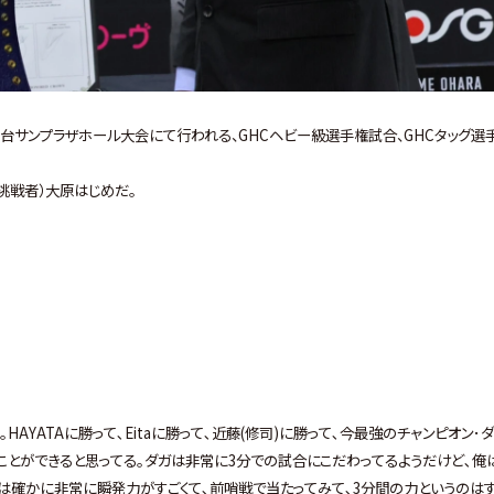
I」宮城・仙台サンプラザホール大会にて行われる、GHCヘビー級選手権試合、GHCタッグ選
挑戦者）大原はじめだ。
YATAに勝って､Eitaに勝って､近藤(修司)に勝って､今最強のチャンピオン･
ことができると思ってる｡ダガは非常に3分での試合にこだわってるようだけど､俺
彼は確かに非常に瞬発力がすごくて､前哨戦で当たってみて､3分間の力というのはす