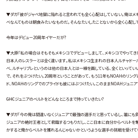
▼ダガ｢彼がジャベ地獄に陥れると言われても全く心配はしていない｡俺はメ
ベなんてものは朝食みたいなものだ｡そんなたいしたことないから全く心配し
――今年はデビュー20周年イヤーだが?
▼大原｢私の場合はそもそもメキシコでデビューしまして､メキシコでやってき
日本人のレスラーとは全く違います｡私はメキシコ生まれの日本人ルチャドー
ベ､ルチャリブレというのは他の日本人とは一線を画している､全くといってい
で､それをぶつけたい｡20周年ということがあって､もう11年もNOAHのリング
ド､NOAHのリングでのプライドも彼にはぶつけたい｡このままNOAHジュニ
――GHCジュニアのベルトをどんなところまで持っていきたい?
▼ダガ｢今の俺は間違いなくジュニアで最強の選手だと思っているし､誰にも負
ジュニアの絶対王者として君臨するつもりだし､ここ日本に自分からベルトを
かすると俺からベルトを獲れるんじゃないかというような選手の挑戦を受けて