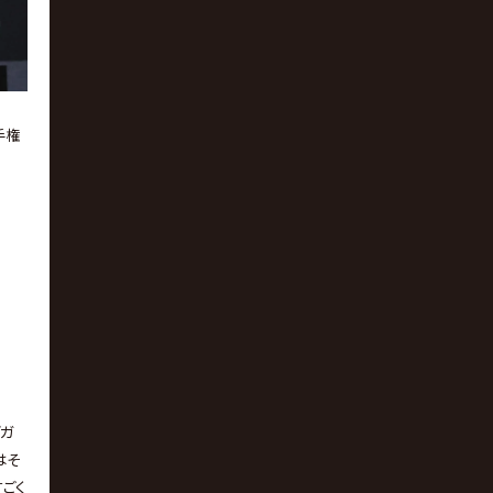
手権
ダガ
はそ
ごく