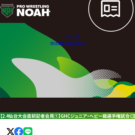
ニ
ュ
ー
ニュース
ス
Wrestle Universe ↗︎
|
プ
ロ
レ
ス
リ
【2.4仙台大会直前記者会見①】GHCジュニア・ヘビー級選手権試合（
ン