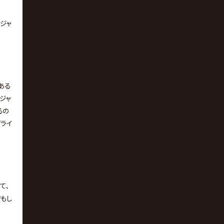
ジャ
ある
ジャ
るの
プライ
て､
でもし