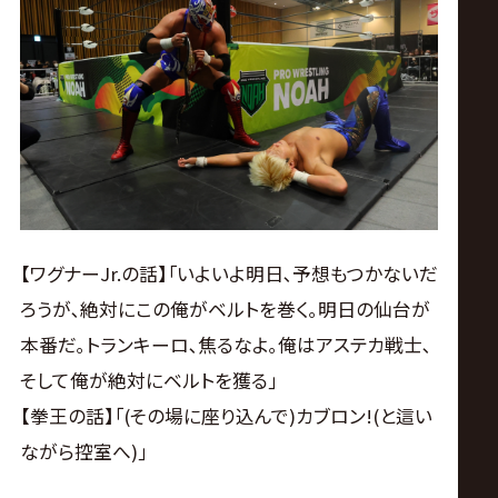
【ワグナーJr.の話】｢いよいよ明日､予想もつかないだ
ろうが､絶対にこの俺がベルトを巻く｡明日の仙台が
本番だ｡トランキーロ､焦るなよ｡俺はアステカ戦士､
そして俺が絶対にベルトを獲る｣
【拳王の話】｢(その場に座り込んで)カブロン!(と這い
ながら控室へ)｣