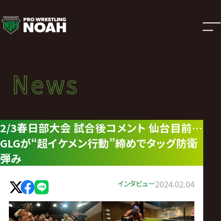
ニ
ュ
ー
News
News
ス
ニュース
|
2/3春日部大会 試合後コメント 仙台目前…
GLGが“超イケメン行動”締めでタッグ防衛
プ
弾み
ロ
インタビュー
2024.02.04
レ