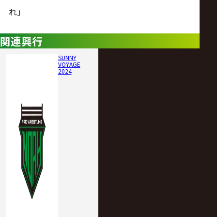
れ｣
関連興行
SUNNY
VOYAGE
2024