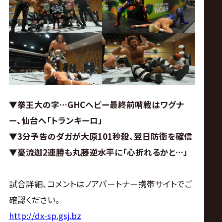
ス
リ
ン
グ・
▼拳王大の字…GHCヘビー最終前哨戦はワグナ
ノ
ー、仙台へ「トランキーロ」
▼3分予告のダガが大原101秒殺、翌日防衛を確信
ア
▼憂流迦2連勝も丸藤逆水平に「心折れるかと…」
公
試合詳細、コメントはノアパートナー携帯サイトでご
式
確認ください。
http://dx-sp.gsj.bz