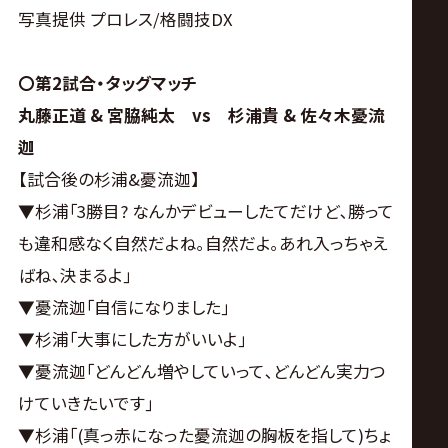
サ
写真提供 プロレス/格闘技DX
イ
〇第2試合・タッグマッチ
ト
丸藤正道 & 宮脇純太 vs 杉浦貴 & 佐々木憂流
迦
【試合後の杉浦&憂流迦】
▼杉浦｢3勝目? なんかデビューしたてだけど､勝って
も違和感なく自然だよね｡自然だよ｡あれ入っちゃえ
ばね､決まるよ｣
▼憂流迦｢自信になりました｣
▼杉浦｢大事にした方がいいよ｣
▼憂流迦｢どんどん増やしていって､どんどん実力つ
けていきたいです｣
▼杉浦｢(真っ赤になった憂流迦の胸板を指して)ちょ