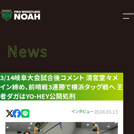
ニ
ュ
ー
News
News
ス
ニュース
|
3/14岐阜大会試合後コメント 清宮堂々メ
イン締め、前哨戦3連勝で横浜タッグ戦へ 王
プ
者ダガはYO-HEY公開処刑
ロ
インタビュー
2024.03.15
レ