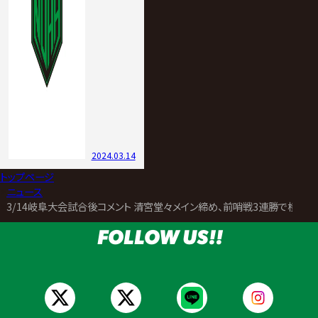
2024.03.14
トップページ
>
ニュース
>
3/14岐阜大会試合後コメント 清宮堂々メイン締め、前哨戦3連勝で横浜タ
FOLLOW US!!