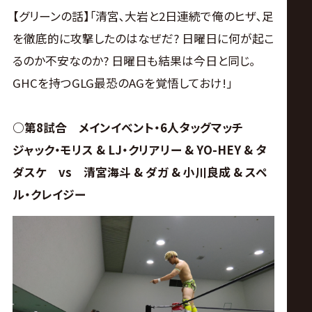
【グリーンの話】｢清宮､大岩と2日連続で俺のヒザ､足
を徹底的に攻撃したのはなぜだ? 日曜日に何が起こ
るのか不安なのか? 日曜日も結果は今日と同じ｡
GHCを持つGLG最恐のAGを覚悟しておけ!｣
○第8試合 メインイベント・6人タッグマッチ
ジャック・モリス & LJ・クリアリー & YO-HEY & タ
ダスケ vs 清宮海斗 & ダガ & 小川良成 & スペ
ル・クレイジー