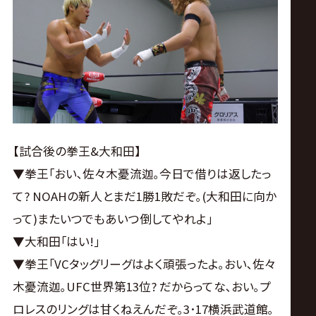
【試合後の拳王&大和田】
▼拳王｢おい､佐々木憂流迦｡今日で借りは返したっ
て? NOAHの新人とまだ1勝1敗だぞ｡(大和田に向か
って)またいつでもあいつ倒してやれよ｣
▼大和田｢はい!｣
▼拳王｢VCタッグリーグはよく頑張ったよ｡おい､佐々
木憂流迦｡UFC世界第13位? だからってな､おい｡プ
ロレスのリングは甘くねえんだぞ｡3･17横浜武道館｡