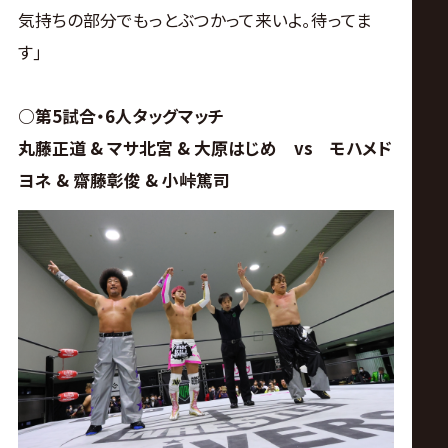
気持ちの部分でもっとぶつかって来いよ｡待ってま
す｣
○第5試合・6人タッグマッチ
丸藤正道 & マサ北宮 & 大原はじめ vs モハメド
ヨネ & 齋藤彰俊 & 小峠篤司