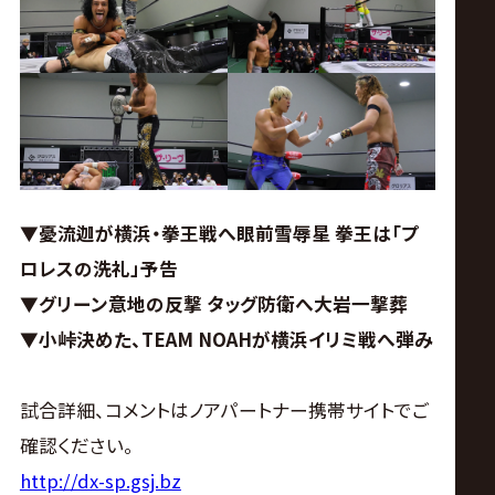
ス
リ
ン
グ・
▼憂流迦が横浜・拳王戦へ眼前雪辱星 拳王は「プ
ノ
ロレスの洗礼」予告
▼グリーン意地の反撃 タッグ防衛へ大岩一撃葬
ア
▼小峠決めた、TEAM NOAHが横浜イリミ戦へ弾み
公
試合詳細、コメントはノアパートナー携帯サイトでご
式
確認ください。
http://dx-sp.gsj.bz