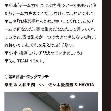
▼小峠｢チーム力では､この九州ツアーでももっと俺
たちチーム力高めてきたし､負ける気しないですよ｣
▼ヨネ｢丸藤選手なんかね､物申してくれて､あのチ
ームは何なんだ? 寄せ集めだなんだって言ってくれ
てるけど､寄せ集めが一つの大きな塊になった時､そ
れ怖いですよ｡それを見とけ｡必ず勝つ｣
▼小峠｢横浜もバッチリ決めていきましょう｣
▼3人｢TEAM NOAH!｣
○第6試合・タッグマッチ
拳王 & 大和田侑 vs 佐々木憂流迦 & HAYATA