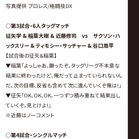
サ
写真提供 プロレス/格闘技DX
イ
○第3試合・6人タッグマッチ
ト
征矢学 & 稲葉大樹 & 近藤修司 vs サクソン・ハ
ックスリー & ティモシー・サッチャー & 谷口周平
【試合後の征矢&稲葉】
▼稲葉｢よっしゃあ､勝ったぞ｡タッグリーグ不本意な
結果に終わったけど､俺だって止まっていられないん
だ｡次の目標､反省も含めて次に進んでいくぞ俺は!｣
▼征矢｢OK､OK､OK､一つずつ積み重ねて結果出し
ていくぞ｡見とけよ!｣
※近藤はノーコメント
○第4試合・シングルマッチ