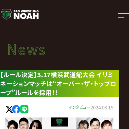
ニ
ュ
ー
News
News
ス
ニュース
|
【ルール決定】3.17横浜武道館大会 イリミ
ネーションマッチは“オーバー・ザ・トップロ
プ
ープ”ルールを採用！！
ロ
インタビュー
2024.03.15
レ