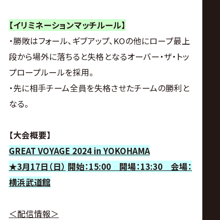
サ
イ
【イリミネーションマッチルール】
・勝敗はフォール、ギブアップ、KOの他にロープ最上
ト
段から場外に落ちると失格となるオーバー・ザ・トッ
プロープルールを採用。
・先に相手チーム全員を失格させたチームの勝利と
なる。
【大会概要】
GREAT VOYAGE 2024 in YOKOHAMA
★
3
月
17
日（日）
開始：
15:00
開場：
13:30
会場：
横浜武道館
＜配信情報＞