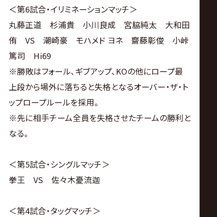
＜第6試合・イリミネーションマッチ＞
丸藤正道 杉浦貴 小川良成 宮脇純太 大和田
侑 VS 潮崎豪 モハメド ヨネ 齋藤彰俊 小峠
篤司 Hi69
※勝敗はフォール、ギブアップ、KOの他にロープ最
上段から場外に落ちると失格となるオーバー・ザ・ト
ップロープルールを採用。
※先に相手チーム全員を失格させたチームの勝利と
なる。
＜第5試合・シングルマッチ＞
拳王 VS 佐々木憂流迦
＜第4試合・タッグマッチ＞