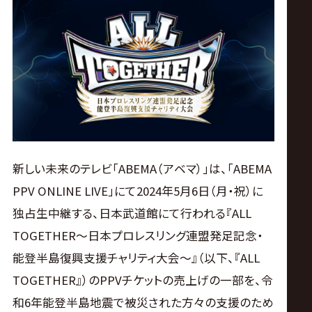
ス
リ
ン
グ・
ノ
新しい未来のテレビ「ABEMA（アベマ）」は、「ABEMA
PPV ONLINE LIVE」にて2024年5月6日（月・祝）に
ア
独占生中継する、日本武道館にて行われる『ALL
公
TOGETHER～日本プロレスリング連盟発足記念・
能登半島復興支援チャリティ大会～』（以下、『ALL
式
TOGETHER』）のPPVチケットの売上げの一部を、令
和6年能登半島地震で被災された方々の支援のため