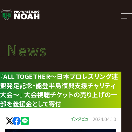
ニ
ュ
ー
News
News
ス
ニュース
|
『ALL TOGETHER～日本プロレスリング連
盟発足記念・能登半島復興支援チャリティ
プ
大会～』 大会視聴チケットの売り上げの一
ロ
部を義援金として寄付
レ
インタビュー
2024.04.10