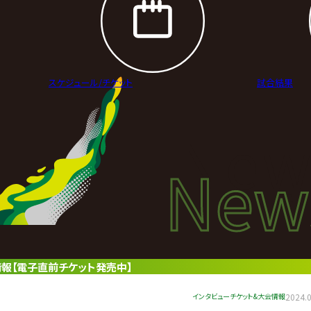
スケジュール/
チケット
試合結果
New
New
ニュ
情報【電子直前チケット発売中】
インタビュー
チケット&大会情報
2024.0