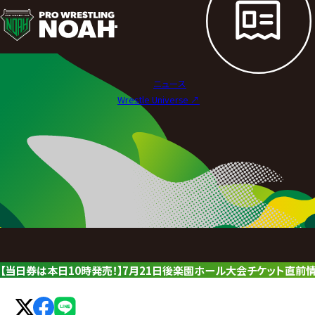
ニ
ュ
ー
ニュース
ス
Wrestle Universe ↗︎
|
プ
ロ
レ
ス
リ
【当日券は本日10時発売！】7月21日後楽園ホール大会チケット直前
ン