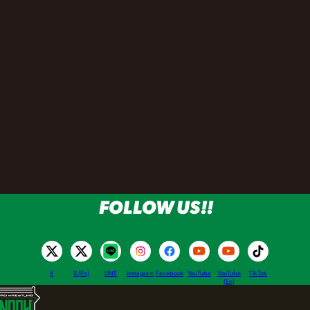
FOLLOW US!!
X
X (En)
LINE
Instagram
Facebook
YouTube
YouTube
TikTok
(En)