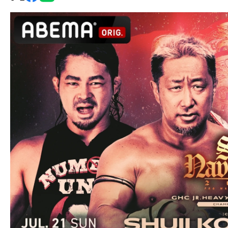
グ・
ノ
ア
公
式
サ
イ
ト