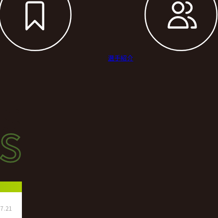
選手紹介
s
s
ース
7.21