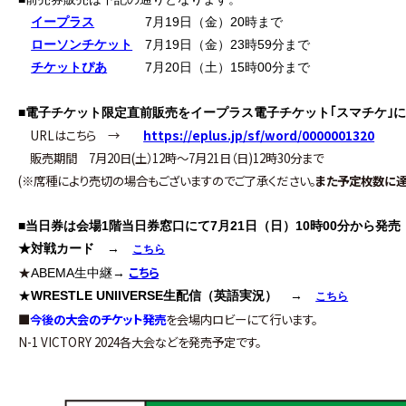
イープラス
7月19日（金）20時まで
ローソンチケット
7月19日（金）23時59分まで
チケットぴあ
7月20日（土）15時00分まで
■
電子チケット限定直前販売をイープラス電子チケット｢スマチケ｣
URLはこちら →
https://eplus.jp/sf/word/0000001320
販売期間 7月20日(土）12時～7月21日（日)12時30分まで
(※席種により売切の場合もございますのでご了承ください。
また予定枚数に達
■
当日券は会場1階当日券窓口にて7月21日（日）10時00分から発売
★対戦カード
→
こちら
こちら
★
ABEMA生中継→
★
WRESTLE UNIIVERSE生配信（英語実況）
→
こちら
■
今後の大会のチケット発売
を会場内ロビーにて行います。
N-1 VICTORY 2024各大会などを発売予定です。