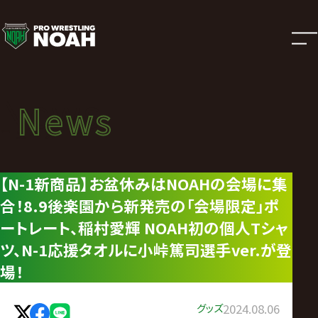
ニ
ュ
ー
News
News
ス
ニュース
|
【N-1新商品】お盆休みはNOAHの会場に集
合！8.9後楽園から新発売の「会場限定」ポ
プ
ートレート、稲村愛輝 NOAH初の個人Tシャ
ロ
ツ、N-1応援タオルに小峠篤司選手ver.が登
場！
レ
グッズ
2024.08.06