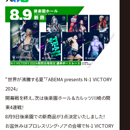
ス
リ
ン
グ・
ノ
“世界が沸騰する夏”「ABEMA presents N-1 VICTORY
ア
2024」
公
開幕戦を終え、次は後楽園ホール＆カルッツ川崎の関
東4連戦！
式
8月9日後楽園での新商品が3点決定いたしました！
お盆休みはプロレスリング・ノアの会場でN-1 VICTORY