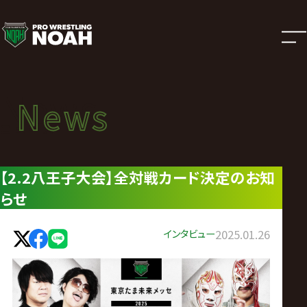
ニ
ュ
ー
News
News
ス
ニュース
|
【2.2八王子大会】全対戦カード決定のお知
らせ
プ
ロ
インタビュー
2025.01.26
レ