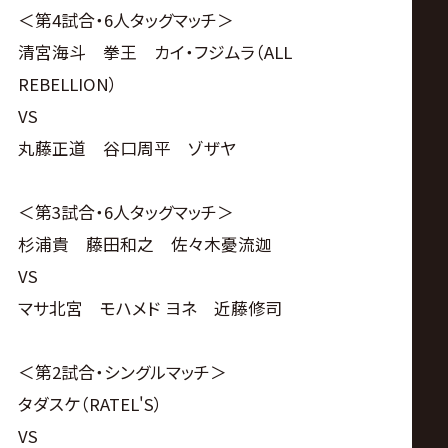
＜第4試合・6人タッグマッチ＞
清宮海斗 拳王 カイ・フジムラ（ALL
REBELLION）
VS
丸藤正道 谷口周平 ゾザヤ
＜第3試合・6人タッグマッチ＞
杉浦貴 藤田和之 佐々木憂流迦
VS
マサ北宮 モハメド ヨネ 近藤修司
＜第2試合・シングルマッチ＞
タダスケ（RATEL'S）
VS