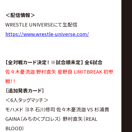
サ
イ
＜配信情報＞
WRESTLE UNIVERSEにて生配信
ト
https://www.wrestle-universe.com/
【全対戦カード決定！ ※試合順未定】 全6試合
佐々木憂流迦 野村直矢 星野良 LIMITBREAK 初参
戦！！
［追加発表カード］
＜6人タッグマッチ＞
モハメド ヨネ 石川修司 佐々木憂流迦 VS 杉浦貴
GAINA（みちのくプロレス） 野村直矢（REAL
BLOOD）