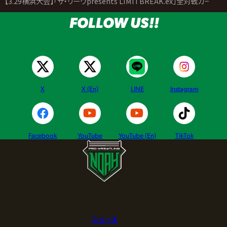
>
【3.29横浜大会】「ザ・リーヴpresents LIMITBREAK.ex」全対戦カー
FOLLOW US!!
X
X (En)
LINE
Instagram
Facebook
YouTube
YouTube (En)
TikTok
ニュース