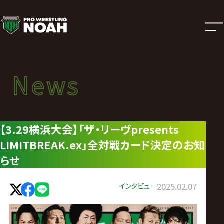
ニ
ュ
ー
News
News
ス
ニュース
|
【3.29横浜大会】「ザ・リーヴpresents
LIMITBREAK.ex」全対戦カード決定のお知
プ
らせ
ロ
インタビュー
2025.02.07
レ