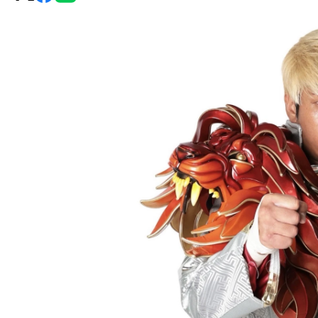
グ・
ノ
ア
公
式
サ
イ
ト