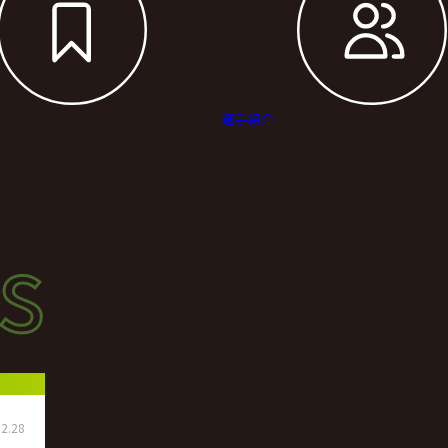
選手紹介
s
s
ース
2.28