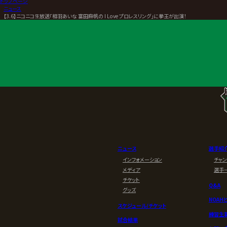
トップページ
>
ニュース
>
【3.6】ニコニコ生放送「相羽あいな 富田麻帆の I Love プロレスリング」に拳王が出演！
ニュース
選手紹
インフォメーション
チャ
メディア
選手
チケット
Q&A
グッズ
NOAH
スケジュール/チケット
練習生
試合結果