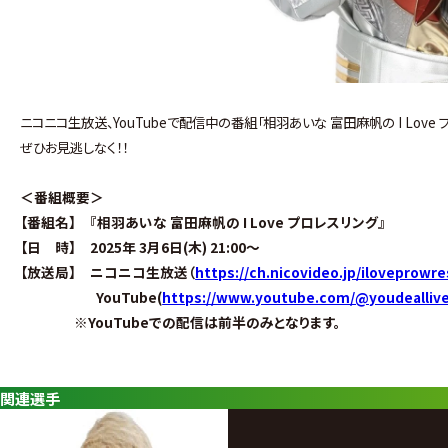
ニコニコ生放送、YouTubeで配信中の番組「相羽あいな 富田麻帆の I Lov
ぜひお見逃しなく！！
＜番組概要＞
【番組名】 『相羽あいな 富田麻帆の I Love プロレスリング
』
【日 時】 2025年 3月6日(木) 21:00〜
【放送局】 ニコニコ生放送（
https://ch.nicovideo.jp/iloveprowre
YouTube(
https://www.youtube.com/@youdeallive
※
YouTubeでの配信は前半のみとなります。
関連選手