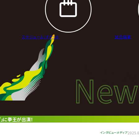
スケジュール/
チケット
試合結果
New
New
ニュ
グ」に拳王が出演！
インタビュー
メディア
2025.0