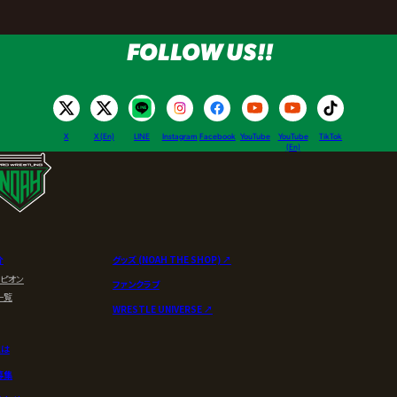
FOLLOW US!!
X
X (En)
LINE
Instagram
Facebook
YouTube
YouTube
TikTok
(En)
介
グッズ (NOAH THE SHOP) ↗︎
ンピオン
ファンクラブ
一覧
WRESTLE UNIVERSE ↗︎
とは
募集