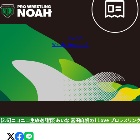
ニ
ュ
ー
ニュース
ス
Wrestle Universe ↗︎
|
プ
ロ
レ
ス
リ
【3.6】ニコニコ生放送「相羽あいな 富田麻帆の I Love プロレスリン
ン