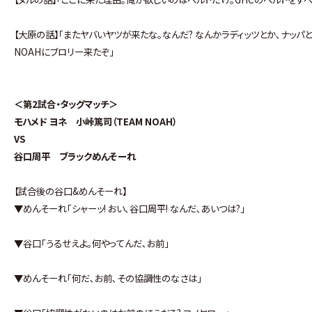
【大原の話】｢またヤバいヤツが来たな｡なんだ? なんかラディッツとか､ナッパ
NOAHにブロリー来たぞ｣
＜第2試合・タッグマッチ＞
モハメド ヨネ 小峠篤司（TEAM NOAH）
VS
谷口周平 ブラックめんそーれ
【試合後の谷口&めんそーれ】
▼めんそーれ｢シャーッ! おい､谷口周平! なんだ､あいつは?｣
▼谷口｢うるせえよ｡何やってんだ､お前｣
▼めんそーれ｢何だ､お前､その協調性のなさは｣