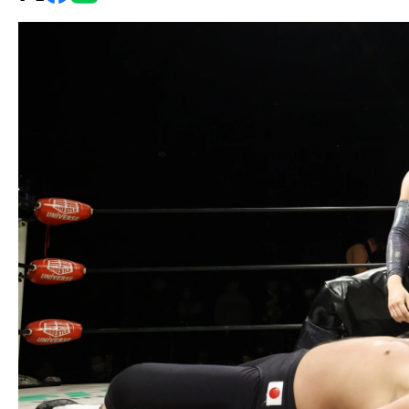
グ・
ノ
ア
公
式
サ
イ
ト