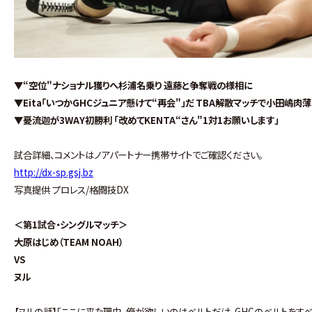
▼“空位"ナショナル獲りへ杉浦名乗り 遠藤と争奪戦の様相に
▼Eita「いつかGHCジュニア懸けて“再会"」だ TBA解散マッチで小田嶋肉薄
▼憂流迦が3WAY初勝利 「改めてKENTA“さん"1対1お願いします」
試合詳細、コメントはノアパートナー携帯サイトでご確認ください。
http://dx-sp.gsj.bz
写真提供 プロレス/格闘技DX
＜第1試合・シングルマッチ＞
大原はじめ（TEAM NOAH）
VS
ヌル
【ヌルの話】｢ここに来た理由｡俺が欲しいのはベルトだけ｡GHCのベルトをす