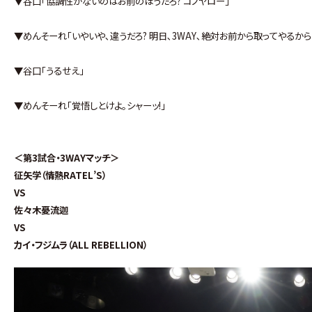
▼谷口｢協調性がないのはお前のほうだろ? コノヤロー｣
▼めんそーれ｢いやいや､違うだろ? 明日､3WAY､絶対お前から取ってやるから
▼谷口｢うるせえ｣
▼めんそーれ｢覚悟しとけよ｡シャーッ!｣
＜第3試合・3WAYマッチ＞
征矢学（情熱RATEL’S）
VS
佐々木憂流迦
VS
カイ・フジムラ（ALL REBELLION）