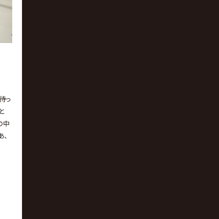
待っ
と
の中
あ､