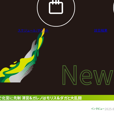
スケジュール/
チケット
試合結果
New
New
ニュ
ンで北宮に先制 清宮&ガレノはモリス&ダガと大乱闘
インタビュー
2025.0