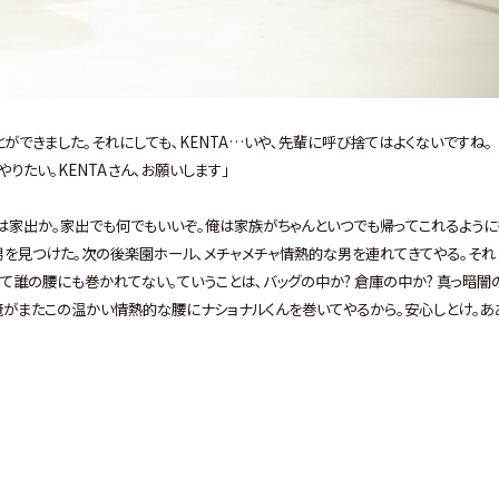
とができました｡それにしても､KENTA…いや､先輩に呼び捨てはよくないですね｡
やりたい｡KENTAさん､お願いします｣
お前は家出か｡家出でも何でもいいぞ｡俺は家族がちゃんといつでも帰ってこれるように
! 男を見つけた｡次の後楽園ホール､メチャメチャ情熱的な男を連れてきてやる｡それ
て誰の腰にも巻かれてない｡ていうことは､バッグの中か? 倉庫の中か? 真っ暗闇
｡俺がまたこの温かい情熱的な腰にナショナルくんを巻いてやるから｡安心しとけ｡あ