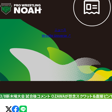
ニ
ュ
ー
ニュース
ス
Wrestle Universe ↗︎
|
プ
ロ
レ
ス
リ
3/8新木場大会 試合後コメント OZAWAが怨念スクワット&直接ピ
ン