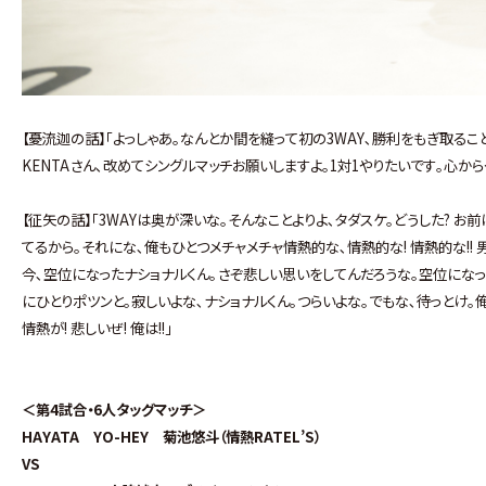
【憂流迦の話】｢よっしゃあ｡なんとか間を縫って初の3WAY､勝利をもぎ取るこ
KENTAさん､改めてシングルマッチお願いしますよ｡1対1やりたいです｡心から
【征矢の話】｢3WAYは奥が深いな｡そんなことよりよ､タダスケ｡どうした? 
てるから｡それにな､俺もひとつメチャメチャ情熱的な､情熱的な! 情熱的な!
今､空位になったナショナルくん｡さぞ悲しい思いをしてんだろうな｡空位になっ
にひとりポツンと｡寂しいよな､ナショナルくん｡つらいよな｡でもな､待っとけ
情熱が! 悲しいぜ! 俺は!!｣
＜第4試合・6人タッグマッチ＞
HAYATA YO-HEY 菊池悠斗（情熱RATEL’S）
VS