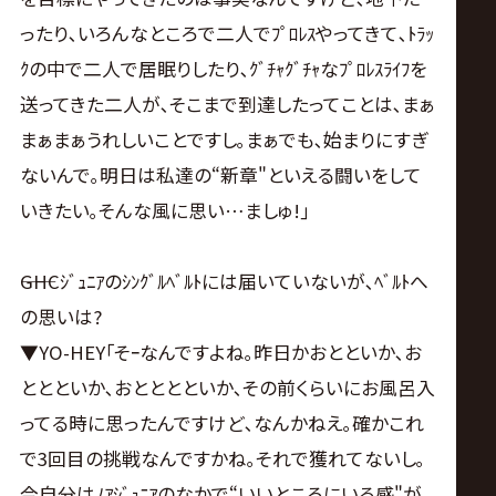
ったり､いろんなところで二人でﾌﾟﾛﾚｽやってきて､ﾄﾗｯ
ｸの中で二人で居眠りしたり､ｸﾞﾁｬｸﾞﾁｬなﾌﾟﾛﾚｽﾗｲﾌを
送ってきた二人が､そこまで到達したってことは､まぁ
まぁまぁうれしいことですし｡まぁでも､始まりにすぎ
ないんで｡明日は私達の“新章"といえる闘いをして
いきたい｡そんな風に思い…ましゅ!｣
――GHCｼﾞｭﾆｱのｼﾝｸﾞﾙﾍﾞﾙﾄには届いていないが､ﾍﾞﾙﾄへ
の思いは?
▼YO-HEY｢そｰなんですよね｡昨日かおとといか､お
ととといか､おとととといか､その前くらいにお風呂入
ってる時に思ったんですけど､なんかねえ｡確かこれ
で3回目の挑戦なんですかね｡それで獲れてないし｡
今自分はﾉｱｼﾞｭﾆｱのなかで“いいところにいる感"が､