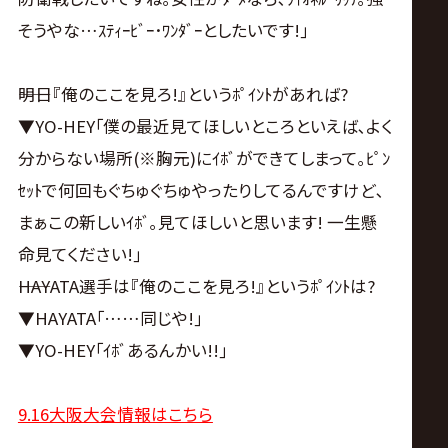
そうやな…ｽﾃｨｰﾋﾞｰ･ﾜﾝﾀﾞｰとしたいです!｣
――明日『俺のここを見ろ!』というﾎﾟｲﾝﾄがあれば?
▼YO-HEY｢僕の最近見てほしいところといえば､よく
分からない場所(※胸元)にｲﾎﾞができてしまって｡ﾋﾟﾝ
ｾｯﾄで何回もぐちゅぐちゅやったりしてるんですけど､
まぁこの新しいｲﾎﾞ｡見てほしいと思います! 一生懸
命見てください!｣
――HAYATA選手は『俺のここを見ろ!』というﾎﾟｲﾝﾄは?
▼HAYATA｢……同じや!｣
▼YO-HEY｢ｲﾎﾞあるんかい!!｣
9.16大阪大会情報はこちら