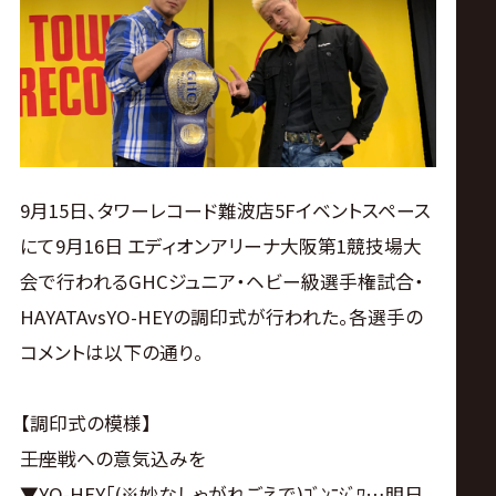
ス
リ
ン
グ・
9月15日、タワーレコード難波店5Fイベントスペース
にて9月16日 エディオンアリーナ大阪第1競技場大
ノ
会で行われるGHCジュニア・ヘビー級選手権試合・
ア
HAYATAvsYO-HEYの調印式が行われた。各選手の
コメントは以下の通り。
公
【調印式の模様】
式
――王座戦への意気込みを
▼YO-HEY｢(※妙なしゃがれごえで)ｺﾞﾝﾆｼﾞﾜ…明日､