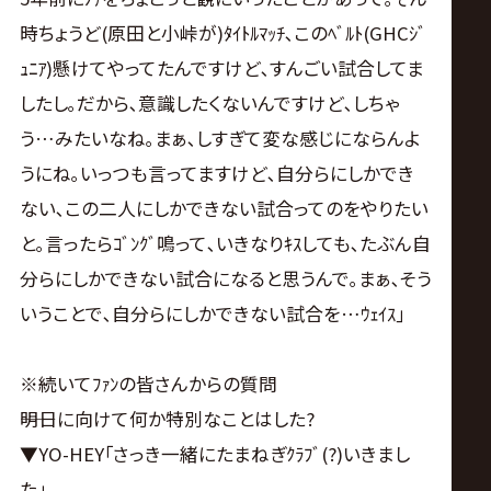
時ちょうど(原田と小峠が)ﾀｲﾄﾙﾏｯﾁ､このﾍﾞﾙﾄ(GHCｼﾞ
ｭﾆｱ)懸けてやってたんですけど､すんごい試合してま
したし｡だから､意識したくないんですけど､しちゃ
う…みたいなね｡まぁ､しすぎて変な感じにならんよ
うにね｡いっつも言ってますけど､自分らにしかでき
ない､この二人にしかできない試合ってのをやりたい
と｡言ったらｺﾞﾝｸﾞ鳴って､いきなりｷｽしても､たぶん自
分らにしかできない試合になると思うんで｡まぁ､そう
いうことで､自分らにしかできない試合を…ｳｪｲｽ｣
※続いてﾌｧﾝの皆さんからの質問
――明日に向けて何か特別なことはした?
▼YO-HEY｢さっき一緒にたまねぎｸﾗﾌﾞ(?)いきまし
た｣