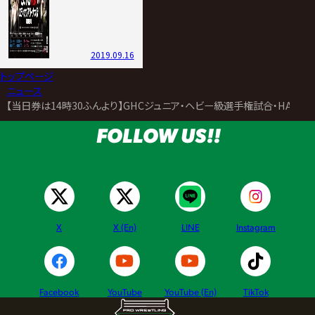
2019.09.16
トップページ
>
ニュース
>
【当日券は14時30ふんより】GHCジュニア・ヘビー級選手権試合・HAYATAv
FOLLOW US!!
X
X (En)
LINE
Instagram
Facebook
YouTube
YouTube (En)
TikTok