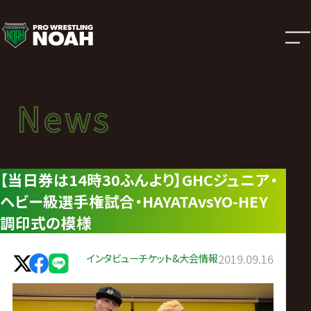
ニ
ュ
ー
News
News
ス
ニュース
|
【当日券は14時30ふんより】GHCジュニア・
ヘビー級選手権試合・HAYATAvsYO-HEY
プ
調印式の模様
ロ
インタビュー
チケット&大会情報
2019.09.16
レ