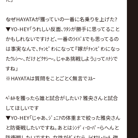
――なぜHAYATAが獲っていの一番に名乗りを上げた?
▼YO-HEY｢うれしい反面､ﾜﾀｼが勝手に思ってること
かもしれないですけど､一番のﾗｲﾊﾞﾙでも思ってるの
は事実なんで､ﾁｬﾝﾋﾟｵﾝになって『嫁がﾁｬﾝﾋﾟｵﾝになっ
たｳﾚｼ～､だけどｸﾔｼ～｡じゃあ挑戦しよう』ってﾊﾅｼで
すね｣
※HAYATAは質問をことごとく無言でｽﾙｰ
――ﾍﾞﾙﾄを獲ったら誰と試合がしたい? 雅央さんと試合
してほしいです
▼YO-HEY｢じゃあ､ｼﾞｭﾆｱの体重まで絞った雅央さん
と防衛戦したいですね｡あとはｼﾝﾃﾞｨ･ﾛｰﾊﾟｰらへんと
防衛戦したいですね｡女性がﾀﾞﾒなら､ﾗｲｵﾈﾙ･ﾘｯﾁ｡強