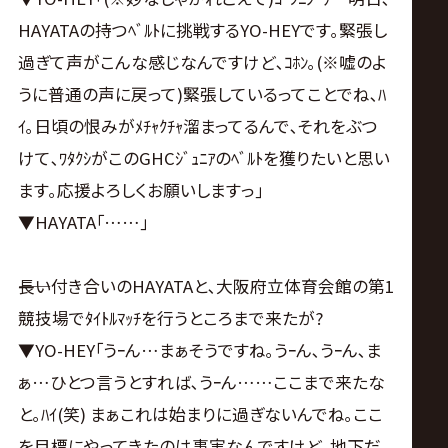
サ
HAYATAの持つﾍﾞﾙﾄに挑戦するYO-HEYです｡緊張し
イ
過ぎて声がこんな感じなんですけど､ｺﾎﾝ｡(※嘘のよ
うに普通の声に戻って)緊張しているってことでね､ﾊ
ト
ｲ｡日頃の恨みがﾒﾁｬｸﾁｬ溜まってるんで､それをぶつ
けて､ﾜﾀｸｼがこのGHCｼﾞｭﾆｱのﾍﾞﾙﾄを獲りたいと思い
ます｡応援よろしくお願いしますっ｣
▼HAYATA｢……｣
――長い付き合いのHAYATAと､大阪府立体育会館の第1
競技場でﾀｲﾄﾙﾏｯﾁを行うところまで来たが?
▼YO-HEY｢うｰん…まぁそうですね｡うｰん､うｰん､ま
ぁ…ひとつ言うとすれば､うｰん……ここまで来たな
と｡ﾊｲ(笑) まぁこれは始まりに過ぎないんでね｡ここ
を目標にやってきたのは事実なんですけど､地下だ