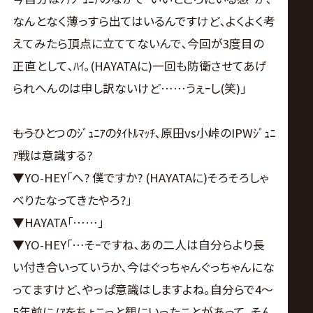
なんとなく薄っすら出てはいるんですけど､よくよく考
えてみたら頂点に立ててないんで､今回が3度目の
正直として､ﾊｲ｡(HAYATAに)一回も防衛させてあげ
られへんのは申し訳ないけど……うぇｰし(笑)｣
――もうひとつのｼﾞｭﾆｱのﾀｲﾄﾙﾏｯﾁ､原田vs小峠のIPWｼﾞｭﾆ
ｱ戦は意識する?
▼YO-HEY｢へ? 僕ですか? (HAYATAに)そろそろしゃ
べりたなってきたやろ?｣
▼HAYATA｢……｣
▼YO-HEY｢…そｰですね､あの二人は自分らより長
い付き合いっていうか､今はぐっちゃんぐっちゃんにな
ってますけど､やっぱ意識はしますよね｡自分らで4～
5年前にﾉｱをちょこっと観にいったことがあって｡そん