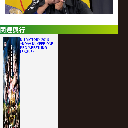
関連興行
N-1 VICTORY 2019
~NOAH NUMBER ONE
PRO-WRESTLING
LEAGUE~