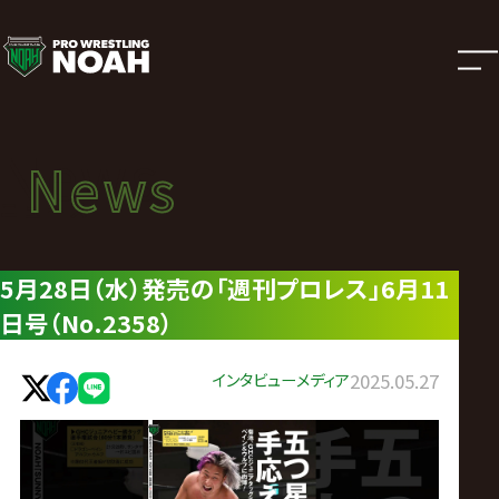
ニ
ュ
ー
News
News
ス
ニュース
|
5月28日（水）発売の「週刊プロレス」6月11
日号（No.2358）
プ
ロ
インタビュー
メディア
2025.05.27
レ