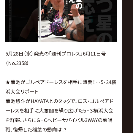
ス
リ
ン
グ・
5月28日（水）発売の「週刊プロレス」6月11日号
（No.2358）
ノ
★菊池がゴルペアドーレスを相手に熱闘！…5・24横
ア
浜大会リポート
公
菊池悠斗がHAYATAとのタッグで、ロス・ゴルペアド
ーレスを相手に大奮闘を繰り広げた５・３横浜大会
式
を詳報。さらにGHCヘビーサバイバル3WAYの前哨
戦、復帰した稲葉の動向は!?