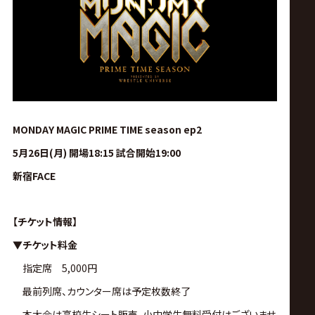
ス
リ
ン
グ・
MONDAY MAGIC PRIME TIME season ep2
5月26日(月) 開場18:15 試合開始19:00
ノ
新宿FACE
ア
【チケット情報】
公
▼チケット料金
指定席 5,000円
式
最前列席、カウンター席は予定枚数終了
本大会は高校生シート販売、小中学生無料受付はございませ