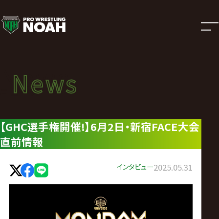
ニ
ュ
ー
News
News
ス
ニュース
|
【GHC選手権開催!】6月2日・新宿FACE大会
直前情報
プ
ロ
インタビュー
2025.05.31
レ