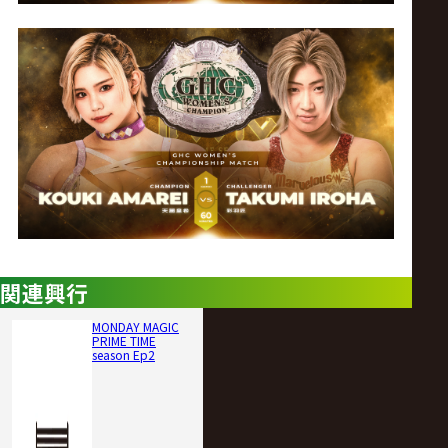
関連興行
MONDAY MAGIC
PRIME TIME
season Ep2