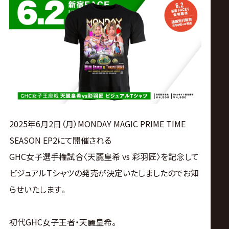
ス
リ
ン
グ・
ノ
2025年6月2日（月）
MONDAY MAGIC PRIME TIME
SEASON EP2にて開催される
ア
GHC女子選手権試合〈天麗皇希 vs 彩羽匠〉を記念して
公
ビジュアルTシャツの発売が決定いたしましたのでお知
らせいたします
。
式
初代GHC女子王者・天麗皇希。