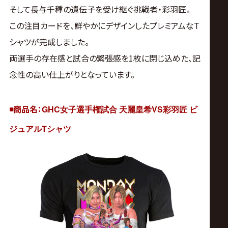
サ
そして長与千種の遺伝子を受け継ぐ挑戦者・彩羽匠。
この注目カードを、鮮やかにデザインしたプレミアムなT
イ
シャツが完成しました。
ト
両選手の存在感と試合の緊張感を1枚に閉じ込めた、記
念性の高い仕上がりとなっています。
◾️商品名：
GHC
VS
女子選手権試合
天麗皇希
彩羽匠
ビ
T
ジュアル
シャツ