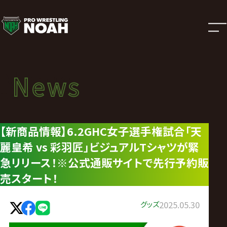
ニ
ュ
ー
News
News
ス
ニュース
|
【新商品情報】6.2GHC女子選手権試合「天
麗皇希 vs 彩羽匠」ビジュアルTシャツが緊
プ
急リリース！※公式通販サイトで先行予約販
ロ
売スタート！
レ
グッズ
2025.05.30