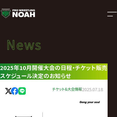
ニ
ュ
ー
News
News
ス
ニュース
|
2025年10月開催大会の日程・チケット販売
スケジュール決定のお知らせ
プ
ロ
チケット&大会情報
2025.07.18
レ