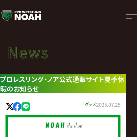
ニ
ュ
ー
News
News
ス
ニュース
|
プロレスリング・ノア公式通販サイト夏季休
暇のお知らせ
プ
ロ
グッズ
2025.07.25
レ