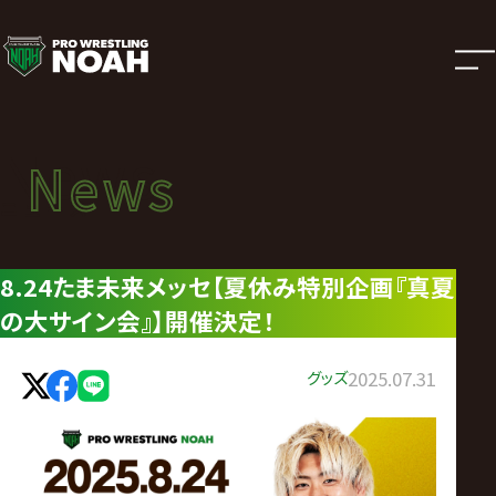
ニ
ュ
ー
News
News
ス
ニュース
|
8.24たま未来メッセ【夏休み特別企画『真夏
の大サイン会』】開催決定！
プ
ロ
グッズ
2025.07.31
レ