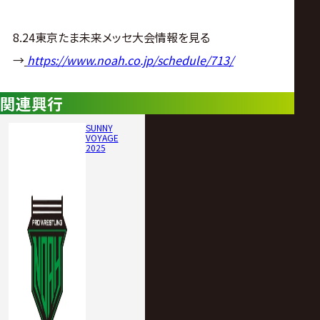
8.24東京たま未来メッセ大会情報を見る
→
https://www.noah.co.jp/schedule/713/
関連興行
SUNNY
VOYAGE
2025