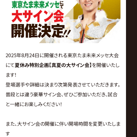
ス
リ
ン
グ・
2025年8月24日に開催される東京たま未来メッセ大会
にて
夏休み特別企画【真夏の大サイン会】
を開催いたし
ノ
ます！
登場選手や詳細は決まり次第発表させていただきます。
ア
普段とは違う豪華サイン会、ぜひご参加いただき、試合
公
と一緒にお楽しみください！
式
また、大サイン会の開催に伴い開場時間を変更いたしま
す