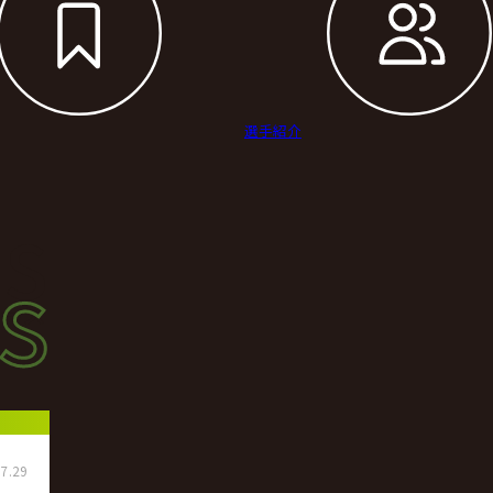
選手紹介
s
s
ース
7.29