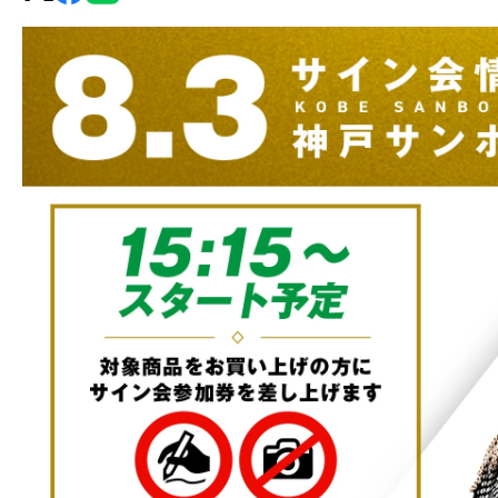
グ・
ノ
ア
公
式
サ
イ
ト