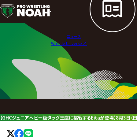
ニ
ュ
ー
ニュース
ス
Wrestle Universe ↗︎
|
プ
ロ
レ
ス
リ
【GHCジュニアヘビー級タッグ王座に挑戦するEitaが登場】8月3日（日）
ン