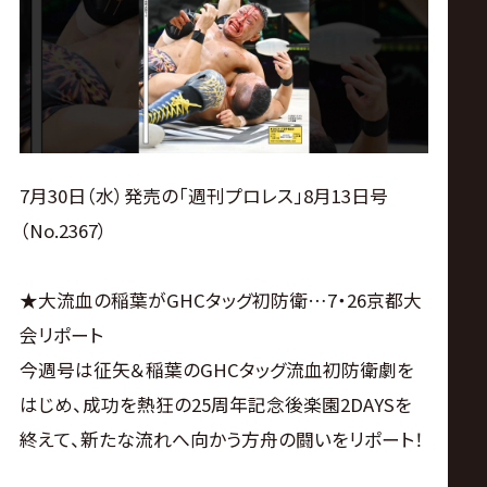
ス
リ
ン
グ・
7月30日（水）発売の「週刊プロレス」8月13日号
（No.2367）
ノ
★大流血の稲葉がGHCタッグ初防衛…7・26京都大
ア
会リポート
公
今週号は征矢＆稲葉のGHCタッグ流血初防衛劇を
はじめ、成功を熱狂の25周年記念後楽園2DAYSを
式
終えて、新たな流れへ向かう方舟の闘いをリポート！