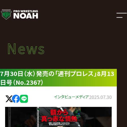
ニ
ュ
ー
News
News
ス
ニュース
|
7月30日（水）発売の「週刊プロレス」8月13
日号（No.2367）
プ
ロ
インタビュー
メディア
2025.07.30
レ