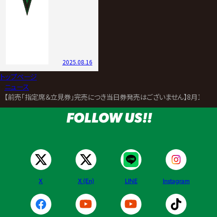
2025.08.16
トップページ
>
ニュース
>
【前売「指定席＆立見券」完売につき当日券発売はございません】8月16
FOLLOW US!!
X
X (En)
LINE
Instagram