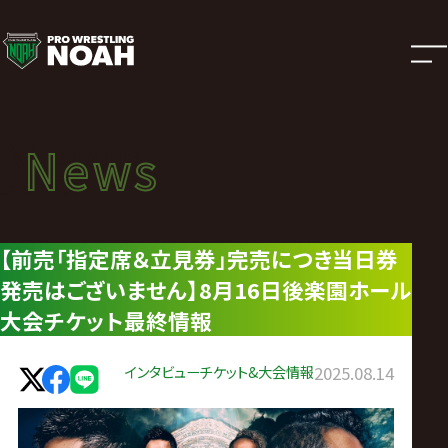
ニ
ュ
ー
News
News
ス
ニュース
|
【前売「指定席＆立見券」完売につき当日券
発売はございません】8月16日後楽園ホール
プ
大会チケット最終情報
ロ
インタビュー
チケット&大会情報
2025.08.14
レ