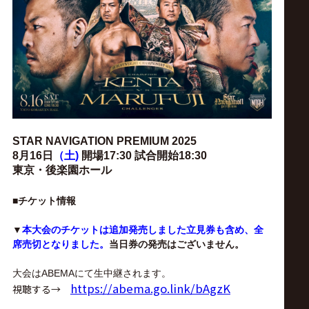
ス
リ
ン
グ・
STAR NAVIGATION PREMIUM 2025
ノ
8
月16
日
（土)
開場17:30 試合開始18:30
東京・後楽園ホール
ア
■チケット情報
公
▼
本大会のチケットは追加発売しました立見券も含め、全
席売切となりました。
当日券の発売はございません。
式
大会はABEMAにて生中継されます。
https://abema.go.link/bAgzK
視聴する→