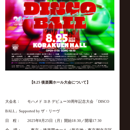
【
8.25
後楽園ホール
大会について】
大会名：
モハメド
ヨネ
デビュー
30
周年記念大会
「
DISCO
BALL
」
Supported by
ザ・リーヴ
日 程：
2025
年
8
月
25
日（月）開始
18:30
／開場
17:30
会 場：
東京・後楽園ホール（所在地・東京都文京区