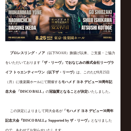
ス
リ
ン
グ・
プロレスリング・ノア
（以下
NOAH
）
旗揚げ以来、ご支援・ご協力
をいただいております
「ザ・リーヴ」でおなじみの
株式会社リーヴラ
ノ
イフ
トゥエンティーワン
（以下
ザ・リーヴ
）
は、このたび
8
月
25
日
ア
（
月
）
に後楽園ホールにて開催する
モハメド
ヨネ
デビュー
30
周年記
念大会
「
DISCO BALL
」
の
冠
協賛
となる
ことが決定
いたしました。
公
この決定によりまして
同大会
名
が
「
モハメド
ヨネ
デビュー
30
周年
式
記念大会『
DISCO BALL
』
Supported by
ザ・リーヴ
」
となりました
ので、あわせてお知らせいたします。