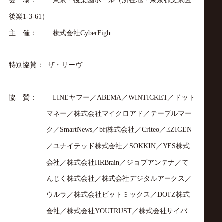
後楽
）
1-3-61
主 催：
株式会社
CyberFight
特別協賛：
ザ・リーヴ
協 賛：
ヤフー／
／
／ドット
LINE
ABEMA
WINTICKET
マネー／株式会社マイクロアド／テーブルマー
ク／
／
株式会社／
／
SmartNews
bfj
Criteo
EZIGEN
／ユナイテッド株式会社／
／
株式
SOKKIN
YES
会社／株式会社
／ジョブアンテナ／て
HRBrain
んじく株式会社／株式会社デジタルアークス／
ウルラ／株式会社ビットミックス／
株式
DOTZ
会社／株式会社
／株式会社サイバ
YOUTRUST