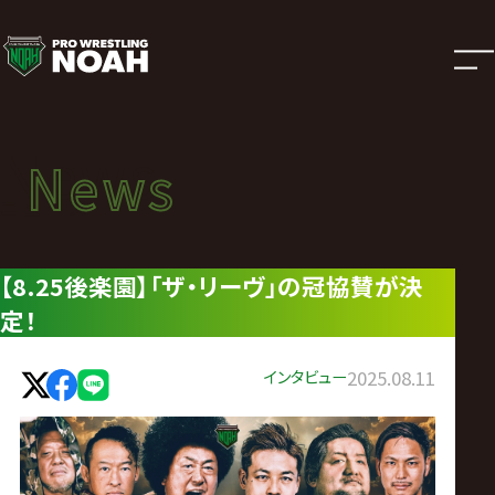
ニ
ュ
ー
News
News
ス
ニュース
|
【8.25後楽園】「ザ・リーヴ」の冠協賛が決
定！
プ
ロ
インタビュー
2025.08.11
レ