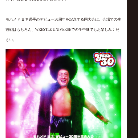
サ
イ
モハメド
ヨネ選手のデビュー
30
周年を記念する同大会は、会場での生
観戦はもちろん、
WRESTLE UNIVERSE
での生中継でもお楽しみくだ
ト
さい。