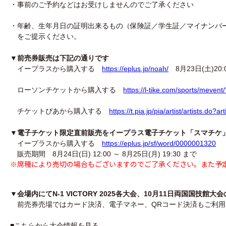
・事前のご予約などはお受けしませんのでご了承ください
・年齢、生年月日の証明出来るもの（保険証／学生証／マイナンバ
をご提示ください。
▼前売券販売は下記の通りです
イープラスから購入する
https://eplus.jp/noah/
8月23
日(土)20
ローソンチケットから購入する
https://l-tike.com/sports/meven
チケットぴあから購入する
https://t.pia.jp/pia/artist/artists.do
▼電子チケット限定直前販売をイープラス電子チケット「スマチケ
イープラスから購入する
https://eplus.jp/sf/word/0000001320
販売期間 8
月24日(日) 12:00 ～ 8月25日(月) 19:30 まで
※席種により売切の場合もございますのでご了承ください。
また予
▼会場内にてN-1 VICTORY 2025各大会、10月11日両国国技
前売券売場ではカード決済、電子マネー、QRコード決済もご利用
■こちらから大会情報を見る