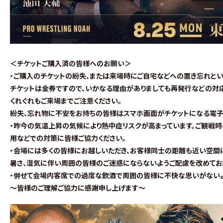
＜チケットご購入済の皆様へのお願い＞
・ご購入のチケットの紛失、または来場時にご自宅などへの置き忘れとい
チケットは金券ですので、いかなる理由がありましても再発行などの対
くれぐれもご来場までご注意ください。
紛失、忘れ物に不安をお持ちの皆様はスマホ画面がチケットになる電子チ
・昨今の気温上昇の気候により熱中症リスクが高まっています。ご観戦時
用などでの対策に皆様ご協力ください。
・会場には多くの皆様
にお越しいただき、お客様同士の距離も近い空間に
暑さ、湿気に伴い周囲
の皆様のご迷惑にならないようご配慮を改めてお
・併せて会場内客席での過度な飲酒で周囲の皆様に不快な思いがないよ
～皆様のご理解ご協力に感謝申し上げます～