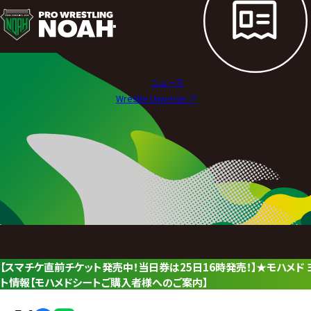
ニ
ュ
ー
ニュース
ス
Wrestle Universe ↗︎
|
プ
ロ
レ
ス
リ
【スマチケ直前チケット発売中！当日券は25日16時発売！】★モハメド ヨ
ン
ト情報【モハメドシートご購入者様へのご案内】