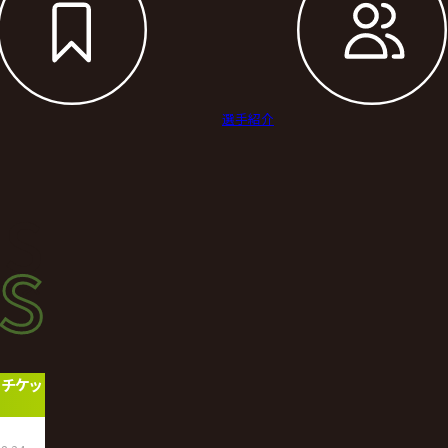
選手紹介
s
s
ース
」チケッ