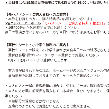
▼当日券は会場1階当日券売場にて8
月25
日(月) 16:00より販売い
【モハメドシートご購入者様へのご案内】
・本券をお持ちの方にご購入特典品のお渡しがございます。
5階エレベーターホール
「モハメドシートご購入者特典 引換窓口」
・16時00分から休憩時間までにお越しください。
後日の引換は行いませんので、必ず当日中のお引き換えをお願いし
【高校生シート・小中学生無料のご案内】
・高校生シートの販売、小中学生無料は大会当日のみの対応となり
・受付は会場5階エレベーターホール受付までお越しください
8月25日(月) 16:00より受付いたします
前売券が残りわずかな場合、ホームページの大会スケジュール内
最新情報を記載しておりますので、そちらをご確認ください
・大人の方と一緒に観戦希望の場合は、受付にて一緒に観戦希望の
・大人の方が既に前売券を購入している場合、並びになるようにご
承ください
※差額分の返金などは行いません
・座席につきましてはお選びいただくことは出来ません