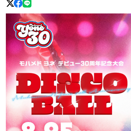
グ・
ノ
ア
公
式
サ
イ
ト