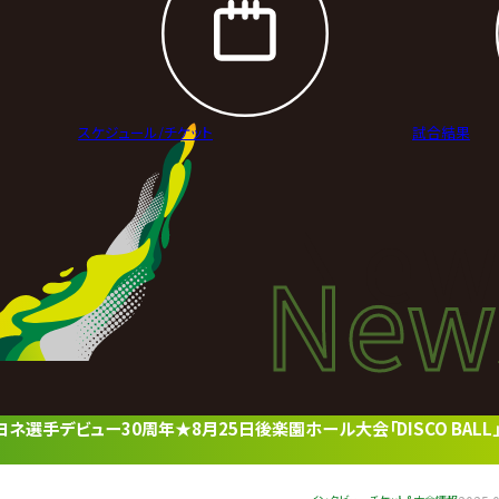
スケジュール/
チケット
試合結果
New
New
ニュ
ネ選手デビュー30周年★8月25日後楽園ホール大会「DISCO BALL