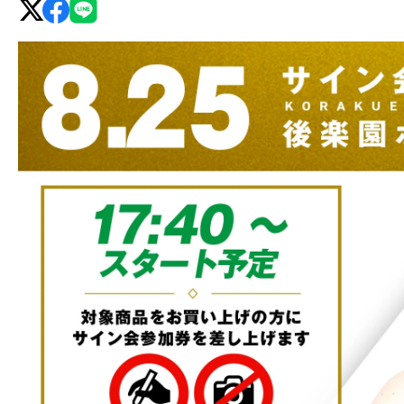
グ・
ノ
ア
公
式
サ
イ
ト