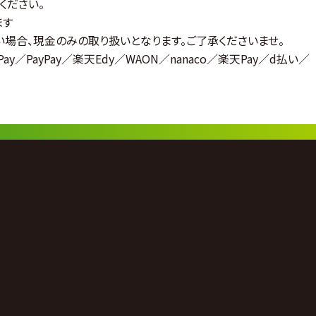
ください。
ます
場合、現金のみの取り扱いとなります。ご了承くださいませ。
y／PayPay／楽天Edy／WAON／nanaco／楽天Pay／d払い／