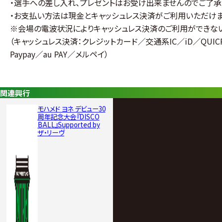
・選手への差し入れ、プレゼントはお受け出来ませんのでご了承
・お支払い方法は現金とキャッシュレス決済がご利用いただけ
※会場の電波状況によりキャッシュレス決済のご利用ができない
（キャッシュレス決済：クレジットカード／交通系IC／iD／QUICPa
Paypay／au PAY／メルペイ）
関連興行
モハメド ヨネ デビュー30
周年記念大会『DISCO
BALL』Supported by
ザ・リーヴ