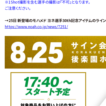
※1Shot撮影を含む選手の撮影は『不可』となります。
ご注意ください。
→25日 新登場のモハメド ヨネ選手30th記念アイテムのライ
https://www.noah.co.jp/news/7251/