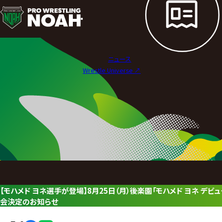
ニ
ュ
ー
ニュース
ス
Wrestle Universe ↗︎
|
プ
ロ
レ
ス
リ
【モハメド ヨネ選手が登場】8月25日（月）後楽園「モハメド ヨネ デビュー3
ン
会決定のお知らせ