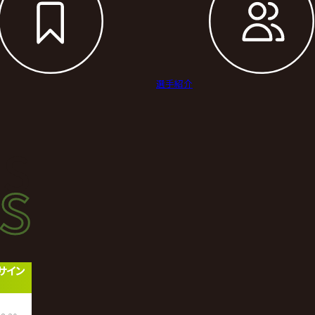
選手紹介
s
s
ース
前サイン