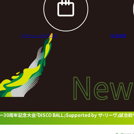
スケジュール/
チケット
試合結果
New
New
ニュ
0周年記念大会『DISCO BALL』Supported by ザ・リーヴ」試合