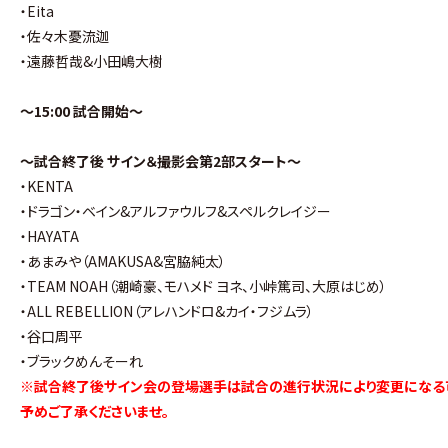
・Eita
・佐々木憂流迦
・遠藤哲哉&小田嶋大樹
〜15:00 試合開始〜
〜試合終了後 サイン＆撮影会第2部スタート〜
・KENTA
・ドラゴン・ベイン&アルファウルフ&スペルクレイジー
・HAYATA
・あまみや（AMAKUSA&宮脇純太）
・TEAM NOAH（潮崎豪、モハメド ヨネ、小峠篤司、大原はじめ）
・ALL REBELLION（アレハンドロ&カイ・フジムラ）
・谷口周平
・ブラックめんそーれ
※試合終了後サイン会の登場選手は試合の進行状況により変更になる
予めご了承くださいませ。