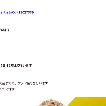
do?artistsCd=11027339
行います
日)12時より行います
部大会までのチケット販売を行います
いただけます