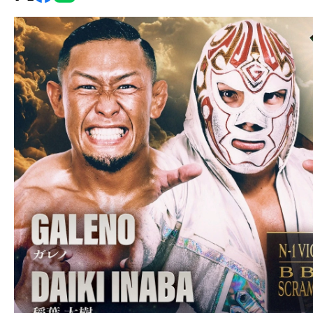
グ・
ノ
ア
公
式
サ
イ
ト