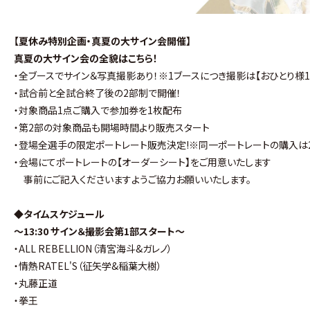
【夏休み特別企画・真夏の大サイン会開催】
真夏の大サイン会の全貌はこちら！
・全ブースでサイン＆写真撮影あり！※1ブースにつき撮影は【おひとり様1
・試合前と全試合終了後の2部制で開催！
・対象商品1点ご購入で参加券を1枚配布
・第2部の対象商品も開場時間より販売スタート
・登場全選手の限定ポートレート販売決定!※同一ポートレートの購入は
・会場にてポートレートの【オーダーシート】をご用意いたします
事前にご記入くださいますようご協力お願いいたします。
◆タイムスケジュール
〜13:30 サイン＆撮影会第1部スタート〜
・ALL REBELLION（清宮海斗&ガレノ）
・情熱RATEL'S（征矢学&稲葉大樹）
・丸藤正道
・拳王