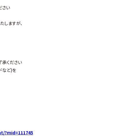
ださい
たしますが、
了承ください
ドなど)を
nt/?mid=111745