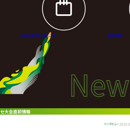
スケジュール/
チケット
試合結果
New
New
ニュ
ッセ大会直前情報
インタビュー
2025.0