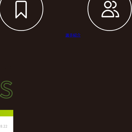
選手紹介
s
s
ース
8.22