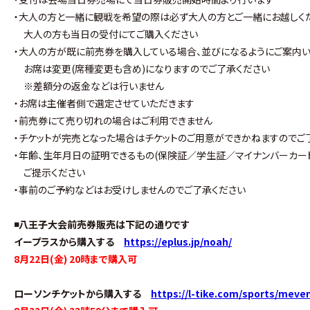
・大人の方と一緒に観戦を希望の際は必ず大人の方とご一緒にお越しく
大人の方も当日の受付にてご購入ください
・大人の方が既に前売券を購入している場合、並びになるようにご案内い
お席は変更(席種変更も含め)になりますのでご了承ください
※差額分の返金などは行いません
・お席は主催者側で選定させていただきます
・前売券にて売り切れの場合はご利用できません
・チケットが完売となった場合はチケットのご用意ができかねますのでご
・年齢、生年月日の証明できるもの(保険証／学生証／マイナンバーカー
ご提示ください
・事前のご予約などはお受けしませんのでご了承ください
◾️八王子大会前売券販売は下記の通りです
イープラスから購入する
https://eplus.jp/noah/
8月22日(金) 20時まで購入可
ローソンチケットから購入する
https://l-tike.com/sports/meve