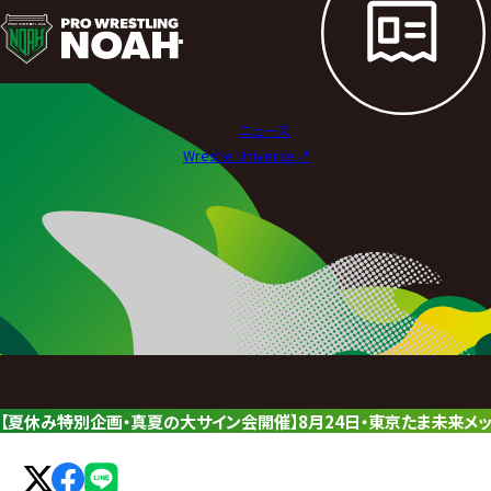
ニ
ュ
ー
ニュース
ス
Wrestle Universe ↗︎
|
プ
ロ
レ
ス
リ
【夏休み特別企画・真夏の大サイン会開催】8月24日・東京たま未来メ
ン