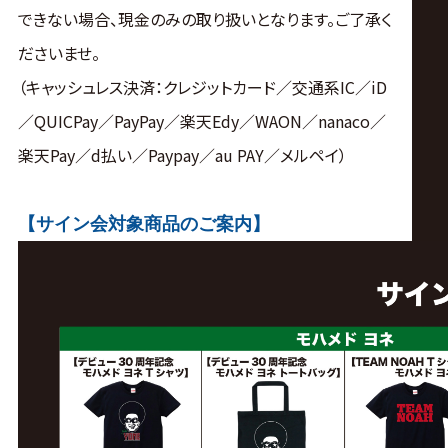
できない場合、現金のみの取り扱いとなります。ご了承く
ださいませ。
（キャッシュレス決済：クレジットカード／交通系IC／iD
／QUICPay／PayPay／楽天Edy／WAON／nanaco／
楽天Pay／d払い／Paypay／au PAY／メルペイ）
【サイン会対象商品のご案内】