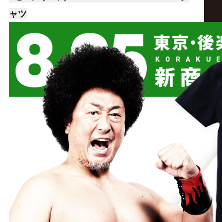
サ
ャツ
イ
ト