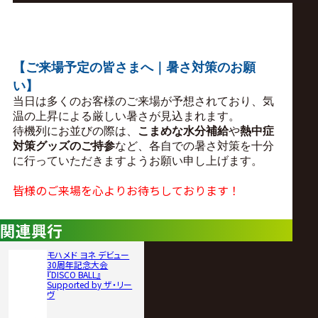
【ご来場予定の皆さまへ｜暑さ対策のお願
い】
当日は多くのお客様のご来場が予想されており、気
温の上昇による厳しい暑さが見込まれます。
待機列にお並びの際は、
こまめな水分補給
や
熱中症
対策
グッズのご持参
など、各自での暑さ対策を十分
に行っていただきますようお願い申し上げます。
皆様のご来場を心よりお待ちしております！
関連興行
モハメド ヨネ デビュー
30周年記念大会
『DISCO BALL』
Supported by ザ・リー
ヴ