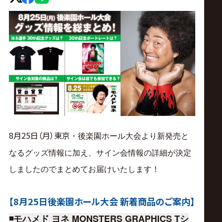
ス
リ
ン
グ・
ノ
8月25日（月
）東京
新発売と
・後楽園ホール大会より
ア
なるグッズ情報に加え、サイン会情報の詳細が決定
公
しましたのでまとめてお届けいたします！
式
【8月25日後楽園ホール大会 新着商品のご案内】
◾️モハメド ヨネ MONSTERS GRAPHICS Tシ