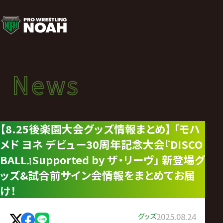
ニ
ュ
ー
News
News
ス
ニュース
|
【8.25後楽園大会グッズ情報まとめ】 「モハ
メド ヨネ デビュー30周年記念大会『DISCO
プ
BALL』Supported by ザ・リーヴ」 新登場グ
ロ
ッズ&試合前サイン会情報をまとめてお届
け！
レ
グッズ
2025.08.24