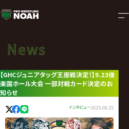
ニ
ュ
ー
News
News
ス
ニュース
|
【GHCジュニアタッグ王座戦決定！】9.23後
楽園ホール大会 一部対戦カード決定のお
プ
知らせ
ロ
インタビュー
2025.08.25
レ