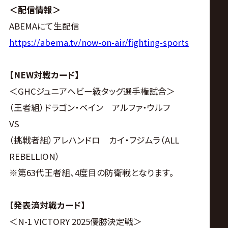
サ
＜配信情報＞
イ
ABEMAにて生配信
https://abema.tv/now-on-air/fighting-sports
ト
【NEW対戦カード】
＜GHCジュニアヘビー級タッグ選手権試合＞
（王者組）ドラゴン・ベイン アルファ・ウルフ
VS
（挑戦者組）アレハンドロ カイ・フジムラ（ALL
REBELLION）
※第63代王者組、4度目の防衛戦となります。
【発表済対戦カード】
＜N-1 VICTORY 2025優勝決定戦＞