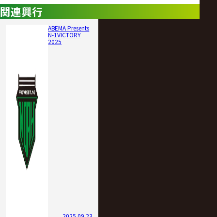
関連興行
ABEMA Presents
N-1VICTORY
2025
2025.09.23