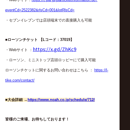
・Webサイト：
https://t.pia.jp/pia/ticketInformation.do?
eventCd=2522382&rlsCd=001&lotRlsCd=
・セブンイレブンでは店頭端末での直接購入も可能
■ローソンチケット 【Lコード：37019
】
https://x.gd/ZhKc9
・Webサイト ：
・ローソン、ミニストップ店頭ロッピーにて購入可能
ローソンチケットに関するお問い合わせはこちら ：
https://l-
tike.com/contact/
■大会詳細 →
https://www.noah.co.jp/schedule/712/
皆様のご来場、お待ちしております！