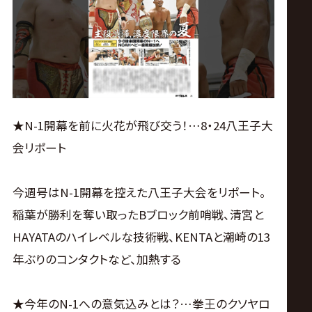
ス
リ
ン
グ・
★N-1開幕を前に火花が飛び交う！…8・24八王子大
会リポート
ノ
今週号はN-1開幕を控えた八王子大会をリポート。
ア
稲葉が勝利を奪い取ったBブロック前哨戦、清宮と
公
HAYATAのハイレベルな技術戦、KENTAと潮崎の13
年ぶりのコンタクトなど、加熱する
式
★今年のN-1への意気込みとは？…拳王のクソヤロ