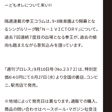
サ
ーどもオレについて来い!!
イ
隔週連載の拳王コラムは、9・8後楽園より開幕とな
ト
るシングルリーグ戦「Ｎ－１ ＶＩＣＴＯＲＹ」について。
過去７回連続７度目の出場となる拳王が、過去の傾
向も踏まえながら意気込みを語っています。
「週刊プロレス」９月10日号（No.２３７２）は、特別定
価６４０円にて８月27日（水）より全国の書店、コンビ
ニ、駅売店で発売。
※地域によって発売日は異なります。通販での購入、
商品の問い合わせはベースボール・マガジン社受注