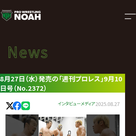
ニ
ュ
ー
News
News
ス
ニュース
|
8月27日（水）発売の「週刊プロレス」9月10
日号（No.2372）
プ
ロ
インタビュー
メディア
2025.08.27
レ