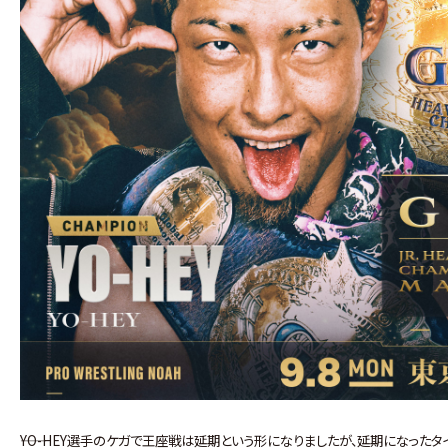
――YO-HEY選手のケガで王座戦は延期という形になりましたが、延期になった