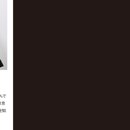
んで
東京
を知