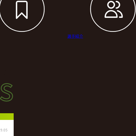
選手紹介
s
s
ース
9.05