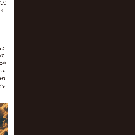
んだ
いう
るじ
って
とや
それ
来れ
とな