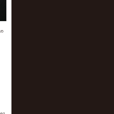
滅の
中3