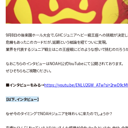
9月8日の後楽園ホール大会で、GHCジュニアヘビー級王座への挑戦が決定して
危機もあったこのカードだが、延期という結論を経てついに実現。
業界を代表するジュニア戦士はこの王座戦にどのような想いで挑むのだろうか
なおこちらのインタビューはNOAH公式YouTubeにて公開されております。
ぜひそちらもご視聴ください。
■インタビューをみる→
https://youtu.be/ENLU2GW_ATw?si=2rwD9cM
【以下、インタビュー】
――なぜ今のタイミングでNOAHジュニアを味わいに来たのでしょうか？
高橋ヒロム「これっていうよりはいろんな感情が合わさったというか。自分、今年、