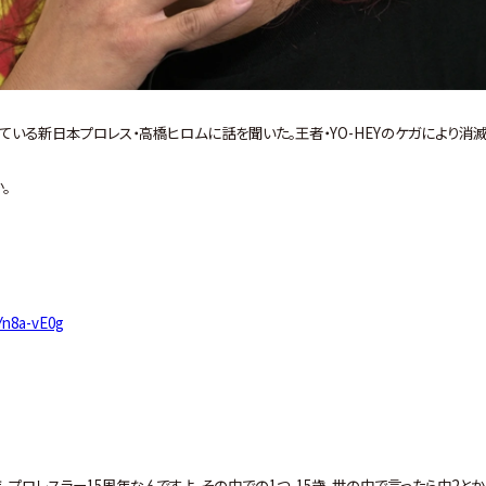
いる新日本プロレス・高橋ヒロムに話を聞いた。王者・YO-HEYのケガにより消
。
Yn8a-vE0g
プロレスラー15周年なんですよ。その中での1つ。15歳、世の中で言ったら中2とか