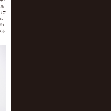
の最
ルナブ
な、
です
くる