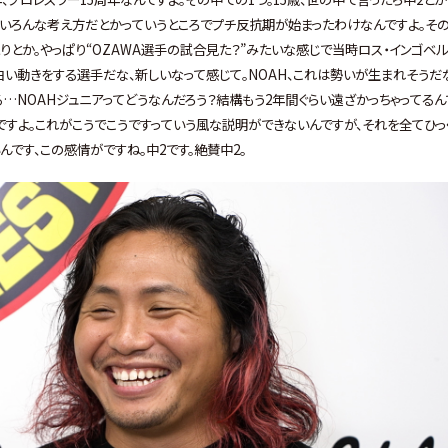
、いろんな考え方だとかっていうところでプチ反抗期が始まったわけなんですよ。そ
りとか。やっぱり“OZAWA選手の試合見た？”みたいな感じで当時ロス・インゴベ
白い動きをする選手だな、新しいなって感じて。NOAH、これは勢いが生まれそうだ
る…NOAHジュニアってどうなんだろう？結構もう2年間ぐらい遠ざかっちゃってるん
ですよ。これがこうでこうですっていう風な説明ができないんですが、それを全てひっ
です、この感情がですね。中2です。絶賛中2。