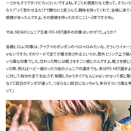
ーとかもそうですけどカッコいいですよね。すごくお洒落だなと思って。そういう新
ろう？”って思わせるだけで勝ちだと思うんで。興味を持ってくれて、会場に来て
感情があったんですよ。その感情を持ったのがここ1～2年ですかね」
――では、NOAHジュニア王者・YO-HEY選手の印象はいかがでしょうか？
高橋ヒロム「印象は、グイグイのポンポンのペロペロみたいな、そういうイメー
ゃないですか。そのワードで全てが書き消されるというか。意外とリング上で絡
いう風な印象でした。交わった時には軽さをすごい感じたんですよ。軽さを感じ
った時、例えばヘビー級だったり他のジュニアの選手でも、多分YO-HEY選手
に対して自分の全てを出さず、制御しちゃうタイプなんじゃないかなって感じ取
なくて試合のテンポが違って、つまらない試合になっちゃう。多分そういう風な
って」