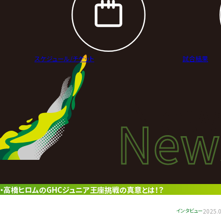
スケジュール/
チケット
試合結果
New
New
ニュ
・高橋ヒロムのGHCジュニア王座挑戦の真意とは！？
インタビュー
2025.0