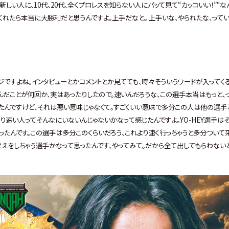
しい人に、10代、20代、全くプロレスを知らない人にパッて見て“カッコいい！”“な
くれたら本当に大勝利だと思うんですよ。上手だなと。 上手いな、やられたな、って
ジですよね。インタビューとかコメントとか見てても、時々そういうワードが入ってく
んだことが何回か、実はあったりしたので。速いんだろうな、この選手本当はもっと、
たんですけど、それは悪い意味じゃなくて。すごくいい意味で多分この人は他の選手
より速い人ってそんなにいないんじゃないかなって感じたんですよ。YO-HEY選手は
ったんです。この選手は多分このくらいだろう、これより速く行っちゃうと多分ついて
考えをしちゃう選手かなって思ったんです、やってみて。だから全て出してもらわない