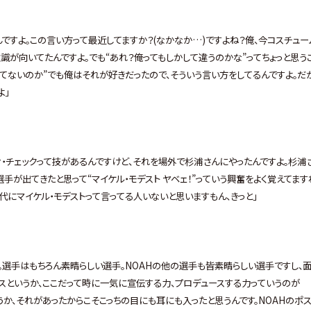
ですよ。この言い方って最近してますか？(なかなか…)ですよね？俺、今コスチュー
識が向いてたんですよ。でも“あれ？俺ってもしかして違うのかな”ってちょっと思う
てないのか”でも俺はそれが好きだったので、そういう言い方をしてるんですよ。だ
よ」
ィ・チェックって技があるんですけど、それを場外で杉浦さんにやったんですよ。杉浦
手が出てきたと思って“マイケル・モデスト ヤベェ！”っていう興奮をよく覚えてます
代にマイケル・モデストって言ってる人いないと思いますもん、きっと」
。選手はもちろん素晴らしい選手。NOAHの他の選手も皆素晴らしい選手ですし、
ースというか、ここだって時に一気に宣伝する力、プロデュースする力っていうのが
か、それがあったからこそこっちの目にも耳にも入ったと思うんです。NOAHのポ