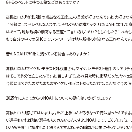
――GHCのベルトに持つ印象などはありますか？
高橋ヒロム「地球規模の崇高なる王座。この言葉が好きなんですよ。大好きなん
半分緑にしてるレベルなんですよ。それぐらい結構ガッツリとNOAHに対して意
はあって。地球規模の崇高なる王座って言い方も“あれ？もしかしたらこれ今し
もう自分の中でのGHCっていうイメージは地球規模の崇高なる王座なんです
――昔のNOAHで印象に残っている試合はありますか？
高橋ヒロム「マイケル・モデスト対杉浦さん。マイケル・モデスト選手のリアリテ
はそこで多分吐血したんですよ、苦しすぎて。あれ見た時に衝撃だった、ヤベェ選
今頭に出てきたのがたまたまマイケル・モデストだっただけで、こんだけ今の時
――2025年に入ってからのNOAHについての動向はいかがでしょう？
高橋ヒロム「感じてはいますよ。ただ 上手いんだろうなって俺は思ったんですよ
い選手もいれば強い選手もたくさんいるんですよ。NOAHってすごくプロデュ
OZAWA選手に集中したと思うんですよね。その瞬間が印象に残っているという