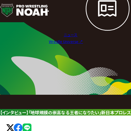
ニ
ュ
ー
ニュース
ス
Wrestle Universe ↗︎
|
プ
ロ
レ
ス
リ
【インタビュー】「地球規模の崇高なる王者になりたい」新日本プロレス
ン