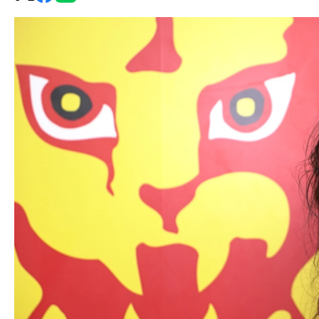
グ・
ノ
ア
公
式
サ
イ
ト