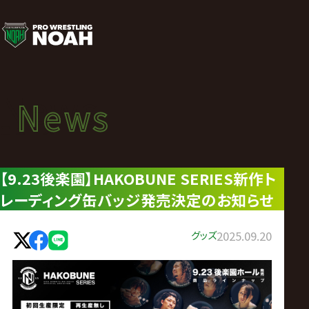
ニ
ュ
ー
News
News
ス
ニュース
|
【9.23後楽園】HAKOBUNE SERIES新作ト
レーディング缶バッジ発売決定のお知らせ
プ
ロ
グッズ
2025.09.20
レ