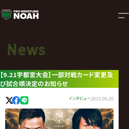
ニ
ュ
ー
News
News
ス
ニュース
|
【9.21宇都宮大会】一部対戦カード変更及
び試合順決定のお知らせ
プ
ロ
インタビュー
2025.09.20
レ