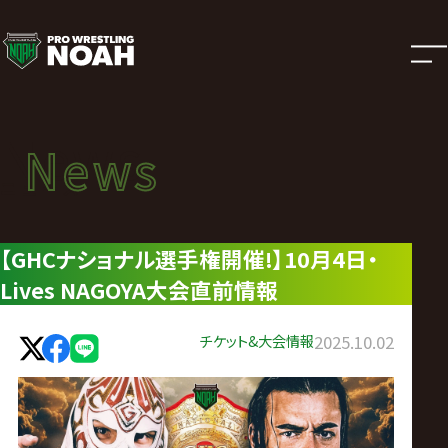
ニ
ュ
ー
News
News
ス
ニュース
|
【GHCナショナル選手権開催!】10月4日・
Lives NAGOYA大会直前情報
プ
ロ
チケット&大会情報
2025.10.02
レ