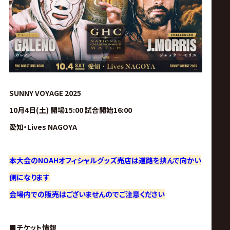
ス
リ
ン
グ・
SUNNY VOYAGE 2025
10月4日(土) 開場15:00 試合開始16:00
ノ
愛知・Lives NAGOYA
ア
本大会のNOAHオフィシャルグッズ売店は道路を挟んで向かい
公
側になります
会場内での販売はございませんのでご注意ください
式
■チケット情報