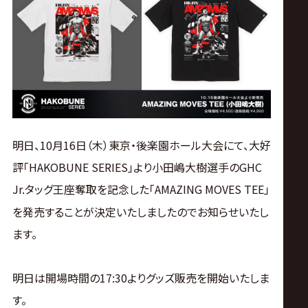
ス
リ
ン
グ・
明日、10月16日（木）東京・後楽園ホール大会
にて、
大好
ノ
評「HAKOBUNE SERIES」より小田嶋大樹選手のGHC
Jr.タッグ王座奪取を記念した「
AMAZING MOVES TEE」
ア
を発売することが決定いたしましたのでお知らせいたし
公
ます。
式
明日は開場時間の17:30よりグッズ販売を開始いたしま
す。