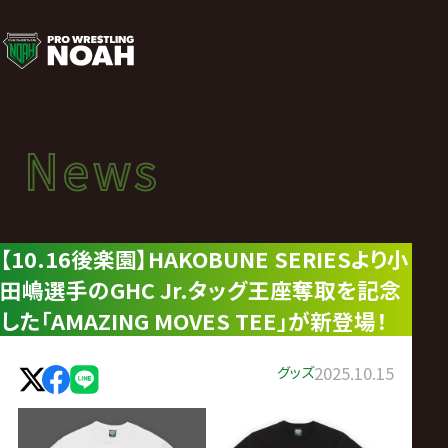
ニ
ュ
ー
News
News
ス
ニュース
|
【10.16後楽園】HAKOBUNE SERIESより小
田嶋選手のGHC Jr.タッグ王座奪取を記念
プ
した「AMAZING MOVES TEE」が新登場！
ロ
グッズ
2025.10.15
レ