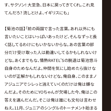
す､サクソン! 大至急､日本に戻ってきてくれ｡これ見
てんだろ? 流しとけよ､イギリスにも｣
【菊池の話】｢前の両国で言った言葉｡あれ以外にも
言いたいことはいっぱいあったけど､そんなずっと長
く話してるわけにもいかないからな｡あの言葉の部
分だけ受け取った人は勘違いしてるかもしれないけ
どな｡あくまでもな､情熱RATEL'Sの脱退は菊池悠斗
自身のためなんだよ｡仲間を気にし始めたら抜けな
いのが正解かもしれないけどな｡俺自身､このままノ
アジュニアでシレっと消えていくのだけは俺は嫌な
んだよ｡そのためにYOちゃんが欠場した今､俺はこの
答えを選んだんだ｡そこは俺は誰にも文句は言わせ
ねえ｡11月､ジュニアのシングルのトーナメント始まる