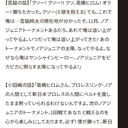
【宮脇の話】｢クソー! クソー!! クソ､高橋ヒロム! オラ
ー! 勝ちたかった｡クソー(と頭を抱える) でも､これで
俺は…宮脇純太の現在地が分かったぞ｡11月､ノア
ジュニアトーナメントあるだろ｡あれで俺は這い上が
ってやるよ｡いつだって俺は這い上がってきた! あの
トーナメントでノアジュニアの太陽､なってやるよ｡な
ぜなら俺はサンシャインヒーロー｡ノアジュニアをピ
カピカに照らす太陽になってやるよ!｣
【小田嶋の話】｢高橋ヒロムさん､プロレスリング･ノア
の人間として新日本プロレスの人間にベルトを渡し
たまま黙っていられるわけないんですよ｡次のノアジ
ュニアのトーナメント､1回戦であなたと戦えるのを
心から楽しみにしております｡必ず! 僕が勝って､新日