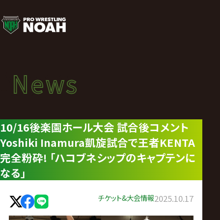
ニ
ュ
ー
News
News
ス
ニュース
|
10/16後楽園ホール大会 試合後コメント
Yoshiki Inamura凱旋試合で王者KENTA
プ
完全粉砕! 「ハコブネシップのキャプテンに
ロ
なる」
レ
チケット&大会情報
2025.10.17