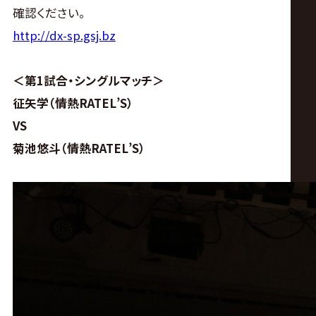
サ
確認ください。
http://dx-sp.gsj.bz
イ
ト
＜第1試合・シングルマッチ＞
征矢学（情熱RATEL’S）
VS
菊池悠斗（情熱RATEL’S）