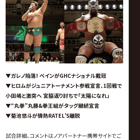
ス
リ
ン
グ・
ノ
▼ガレノ陥落! ベインがGHCナショナル戴冠
▼ヒロムがジュニアトーナメント参戦宣言、1回戦で
ア
小田嶋と激突へ 宮脇返り討ちで「太陽になれ」
公
▼“丸拳”丸藤&拳王組がタッグ継続宣言
▼菊池悠斗が情熱RATEL'S離脱
式
試合詳細、コメントはノアパートナー携帯サイトでご