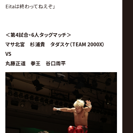
Eitaは終わってねえぞ｣
＜第4試合・6人タッグマッチ＞
マサ北宮 杉浦貴 タダスケ（TEAM 2000X）
VS
丸藤正道 拳王 谷口周平