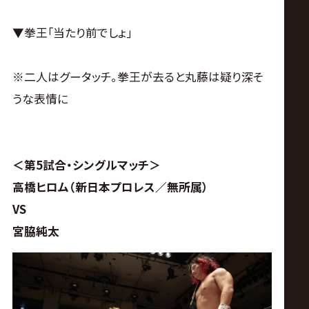
▼拳王｢当たり前でしょ｣
※二人はグータッチ｡拳王が去ると丸藤は疑り深そ
うな表情に
＜第5試合・シングルマッチ＞
高橋ヒロム（新日本プロレス／無所属）
VS
宮脇純太