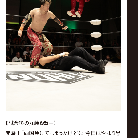
【試合後の丸藤&拳王】
▼拳王｢両国負けてしまったけどな｡今日はやはり息