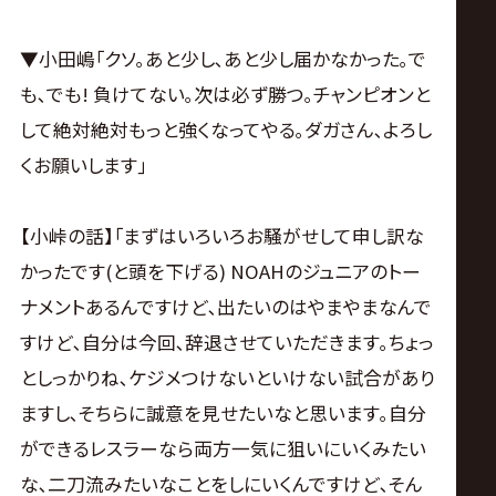
▼小田嶋｢クソ｡あと少し､あと少し届かなかった｡で
も､でも! 負けてない｡次は必ず勝つ｡チャンピオンと
して絶対絶対もっと強くなってやる｡ダガさん､よろし
くお願いします｣
【小峠の話】｢まずはいろいろお騒がせして申し訳な
かったです(と頭を下げる) NOAHのジュニアのトー
ナメントあるんですけど､出たいのはやまやまなんで
すけど､自分は今回､辞退させていただきます｡ちょっ
としっかりね､ケジメつけないといけない試合があり
ますし､そちらに誠意を見せたいなと思います｡自分
ができるレスラーなら両方一気に狙いにいくみたい
な､二刀流みたいなことをしにいくんですけど､そん