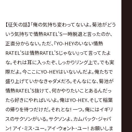
【征矢の話】｢俺の気持ち変わってないよ｡菊池がどう
いう気持ちで情熱RATEL'S一時脱退と言ったのか､
正直分からない｡ただ､『YO-HEYのいない情熱
RATEL'Sは情熱RATEL'Sじゃない』って言ってたよ
な｡それは耳に入ったぞ､しっかりリング上で｡でも実
際だよ｡今ここにYO-HEYはいないんだよ｡俺たちで
盛り上げていかなきゃダメだろ｡そんなにな､菊池が
情熱RATEL'S抜けて､何かやりたいことあるんだっ
たら好きにやればいいよ｡俺はYO-HEY､そして稲葉
の帰りを待つだけだ｡それとな! 一つ｡俺にはイギリ
スのサクソンがいる｡サクソンよ､カムバック･ジャパ
ン! アイ･ミス･ユー｡アイ･ウォント･ユー! お願いしま