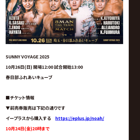
ス
リ
ン
グ・
SUNNY VOYAGE 2025
10月26日(日) 開場12:00 試合開始13:00
ノ
春日部ふれあいキューブ
ア
■チケット情報
公
▼前売券販売は下記の通りです
イープラスから購入する
https://eplus.jp/noah/
式
10月24日(金)20時まで