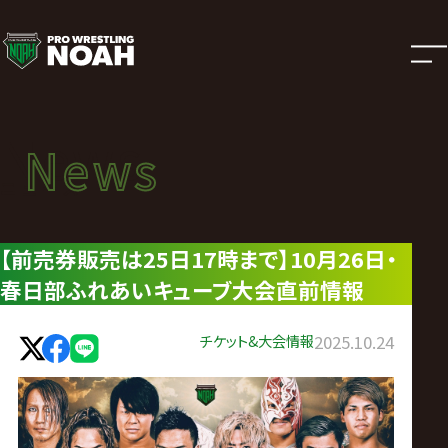
ニ
ュ
ー
News
News
ス
ニュース
|
【前売券販売は25日17時まで】10月26日・
春日部ふれあいキューブ大会直前情報
プ
ロ
チケット&大会情報
2025.10.24
レ