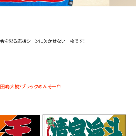
大会を彩る応援シーンに欠かせない一枚です！
/小田嶋大樹/ブラックめんそーれ