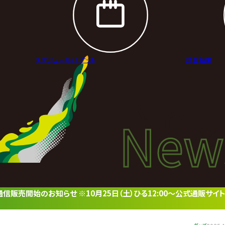
スケジュール/
チケット
試合結果
New
New
ニュ
通信販売開始のお知らせ ※10月25日（土）ひる12:00～公式通販サイ