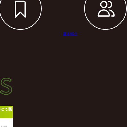
選手紹介
s
s
ース
トにて販