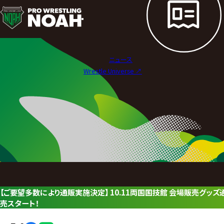
ニ
ュ
ー
ニュース
ス
Wrestle Universe ↗︎
|
プ
ロ
レ
ス
リ
【ご要望多数により通販実施決定】 10.11両国国技館 会場販売グッズ
ン
売スタート！