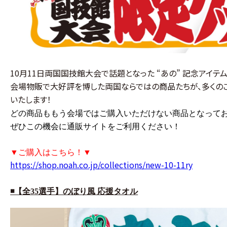
10月11日両国国技館大会で話題となった “あの” 記念アイテ
会場物販で大好評を博した両国ならではの商品たちが、多くの
いたします！
どの商品ももう会場ではご購入いただけない商品となって
ぜひこの機会に通販サイトをご利用ください！
▼ご購入はこちら！▼
https://shop.noah.co.jp/collections/new-10-11ry
◾️【全35選手】のぼり風 応援タオル