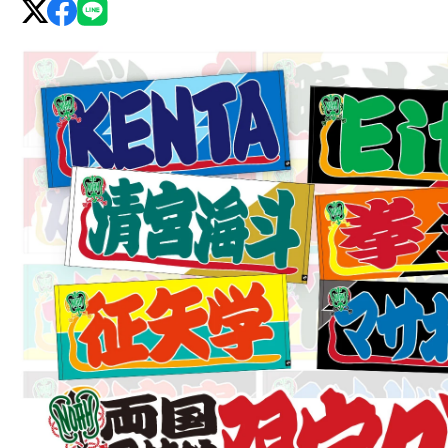
グ・
ノ
ア
公
式
サ
イ
ト