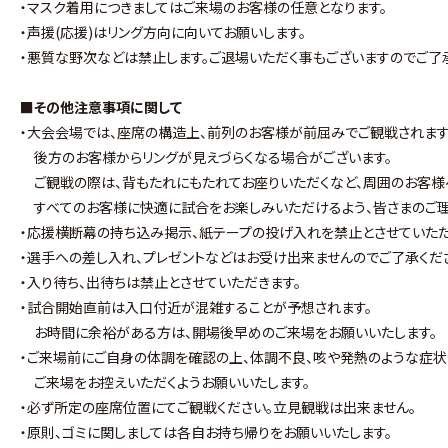
・マスク着用につきましてはご来場のお客様の任意となります。
・声援(応援)はリング方向に向いてお願いします。
・悪質な野次などは禁止します。ご退場いただく事もございますのでご了
■その他注意事項に関して
・大会会場では、座席の構造上、前列のお客様が前屈みでご観戦されます
後方のお客様からリングが見えづらくなる場合がございます。
ご観戦の際は、背もたれにもたれてお座りいただくなど、周囲のお客様
すべてのお客様に快適に試合をお楽しみいただけるよう、皆さまのご理
・応援横断幕の持ち込み掲示、紙テープの投げ入れを禁止とさせていただ
・選手への差し入れ、プレゼントなどはお受け出来ませんのでご了承くだ
・入り待ち、出待ちは禁止とさせていただきます。
・試合開始直前は入口付近が混雑することが予想されます。
お時間に余裕がある方は、開場後早めのご来場をお願いいたします。
・ご来場前にご自身の体調を確認の上、体調不良、咳や発熱のような症
ご来場をお控えいただくようお願いいたします。
・必ず所定の座席位置にてご観戦ください。立見観戦は出来ません。
・原則、ゴミに関しましては各自お持ち帰りをお願いいたします。