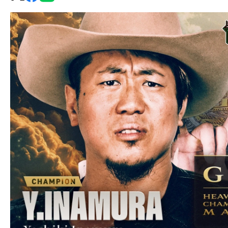
グ・
ノ
ア
公
式
サ
イ
ト