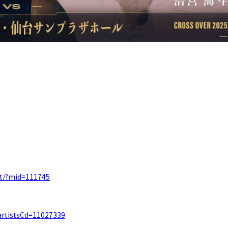
nt/?mid=111745
o?artistsCd=11027339