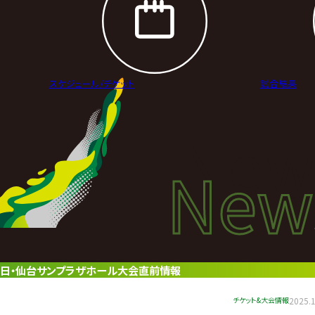
スケジュール/
チケット
試合結果
New
New
ニュ
11月21日・仙台サンプラザホール大会直前情報
チケット&大会情報
2025.1