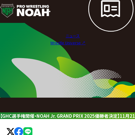
ニ
ュ
ー
ニュース
ス
Wrestle Universe ↗︎
|
プ
ロ
レ
ス
リ
【GHC選手権開催・NOAH Jr. GRAND PRIX 2025優勝者決定】
ン