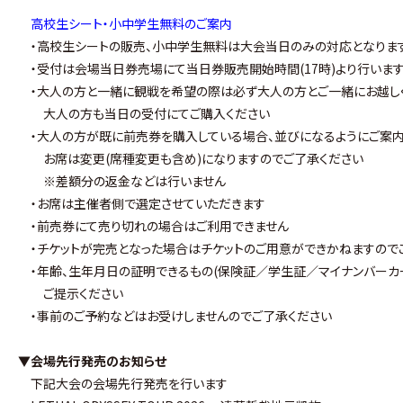
高校生シート・小中学生無料のご案内
・高校生シートの販売、小中学生無料は大会当日のみの対応となりま
・受付は会場当日券売場にて当日券販売開始時間(17時)より行いま
・大人の方と一緒に観戦を希望の際は必ず大人の方とご一緒にお越し
大人の方も当日の受付にてご購入ください
・大人の方が既に前売券を購入している場合、並びになるようにご案内
お席は変更(席種変更も含め)になりますのでご了承ください
※差額分の返金などは行いません
・お席は主催者側で選定させていただきます
・前売券にて売り切れの場合はご利用できません
・チケットが完売となった場合はチケットのご用意ができかねますので
・年齢、生年月日の証明できるもの(保険証／学生証／マイナンバーカ
ご提示ください
・事前のご予約などはお受けしませんのでご了承ください
▼会場先行発売のお知らせ
下記大会の会場先行発売を行います