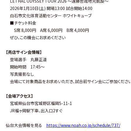
LETHAL ODYSSEY TOUR 2026 〜遠藤哲哉地元凱旋〜
2026年1月10日(土) 開場13:00 試合開始14:00
白石市文化体育活動センター ホワイトキューブ
■チケット料金
S席 8,000円 A席 6,000円 B席 4,000円
ぜひ、この機会にお求めください
【売店サイン会情報】
登場選手 丸藤正道
開始時間 17:45〜
写真撮影なし
会場にて対象商品をお求めいただき、試合前サイン会にご参加くださ
【会場アクセス】
宮城県仙台市宮城野区榴岡5-11-1
JR榴ヶ岡駅下車、出入口2すぐ
仙台大会情報を見る
https://www.noah.co.jp/schedule/737/