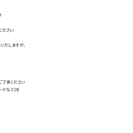
す
す
ください
いたしますが、
ご了承ください
ードなど)を