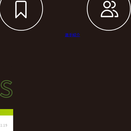
選手紹介
s
s
ース
1.19