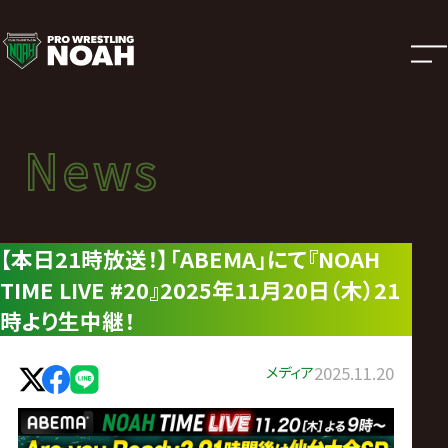
ニ
ュ
ー
News
News
ス
ニュース
|
【本日21時放送！】「ABEMA」にて『NOAH
TIME LIVE #20』2025年11月20日（木）21
プ
時より生中継！
ロ
メディア
2025.11.20
レ