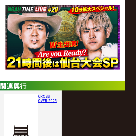
サ
イ
ト
関連興行
CROSS
OVER 2025