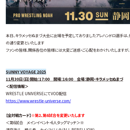
本日、キラメッセぬまづ大会に出場を予定しておりましたアレハンドロ選手は
の通り変更といたします
ファンの皆様、関係各位の皆様には大変ご迷惑・ご心配をおかけいたしますが、
SUNNY VOYAGE 2025
11月30日（日）開始：17:00 開場：16:00 会場：静岡・キラメッセぬまづ
＜配信情報＞
WRESTLE UNIVERSEにてVOD配信
https://www.wrestle-universe.com/
【全対戦カード】
※第2、第6試合を変更いたします
＜第6試合 メインイベント・6人タッグマッチ＞※
清宮海斗 晴斗希 カイ・フジムラ（ALL REBELLION）