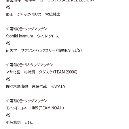
VS
拳王 ジャック・モリス 宮脇純太
＜第5試合・タッグマッチ＞
Yoshiki Inamura ウィル・クロス
VS
征矢学 サクソン・ハックスリー（情熱RATEL’S）
＜第4試合・6人タッグマッチ＞
マサ北宮 杉浦貴 タダスケ（TEAM 2000X）
VS
佐々木憂流迦 遠藤哲哉 HAYATA
＜第3試合・タッグマッチ＞
モハメド ヨネ Hi69（TEAM NOAH）
VS
小峠篤司 Eita。