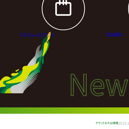
スケジュール/
チケット
試合結果
New
New
ニュ
チケット&大会情報
2025.1