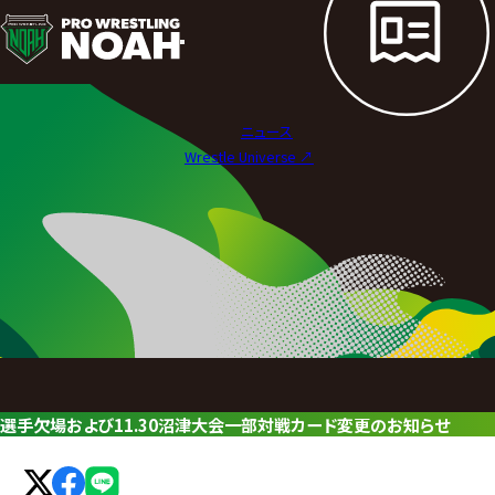
ニ
ュ
ー
ニュース
ス
Wrestle Universe ↗︎
|
プ
ロ
レ
ス
リ
選手欠場および11.30沼津大会一部対戦カード変更のお知らせ
ン