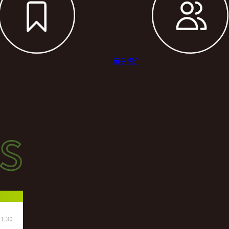
選手紹介
s
s
ース
1.30