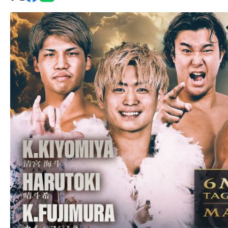
グ・
ノ
ア
公
式
サ
イ
ト