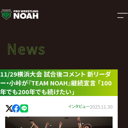
ニ
ュ
ー
News
News
ス
ニュース
|
11/29横浜大会 試合後コメント 新リーダ
ー・小峠が『TEAM NOAH』継続宣言 「100
プ
年でも200年でも続けたい」
ロ
インタビュー
2025.11.30
レ