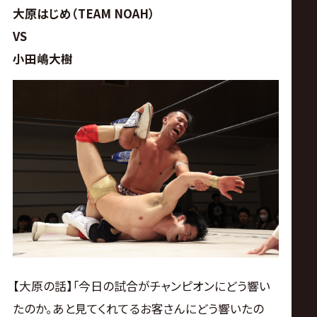
サ
大原はじめ（TEAM NOAH）
イ
VS
小田嶋大樹
ト
【大原の話】｢今日の試合がチャンピオンにどう響い
たのか｡あと見てくれてるお客さんにどう響いたの