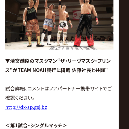
ス
リ
ン
グ・
▼清宮酷似のマスクマン“ザ・リーヴマスク・プリン
ノ
ス"がTEAM NOAH興行に降臨 佐藤社長と共闘"
ア
試合詳細、コメントはノアパートナー携帯サイトでご
公
確認ください。
http://dx-sp.gsj.bz
式
＜第1試合・シングルマッチ＞