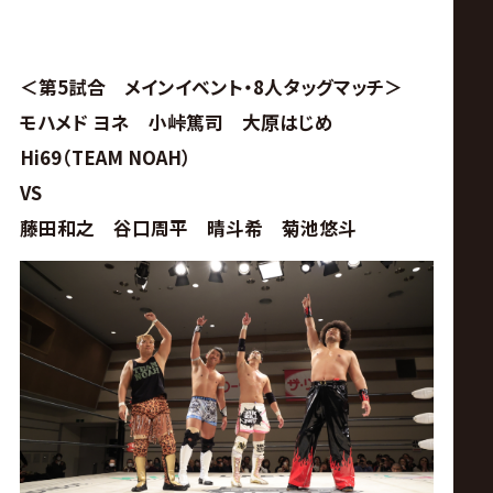
＜第5試合 メインイベント・8人タッグマッチ＞
モハメド ヨネ 小峠篤司 大原はじめ
Hi69（TEAM NOAH）
VS
藤田和之 谷口周平 晴斗希 菊池悠斗