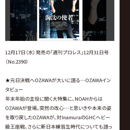
ス
リ
ン
グ・
12月17日（水）発売の「週刊プロレス」12月31日号
（No.2390）
ノ
★元日決戦へOZAWAが大いに語る…OZAWAイン
ア
タビュー
公
年末年始の主役に聞く大特集に、NOAHからは
OZAWAが登場。突然の改心…と思いきや本来の姿
式
を取り戻したOZAWAが、対InamuraのGHCヘビー
級王座戦、さらに新日本練習生時代についても語っ