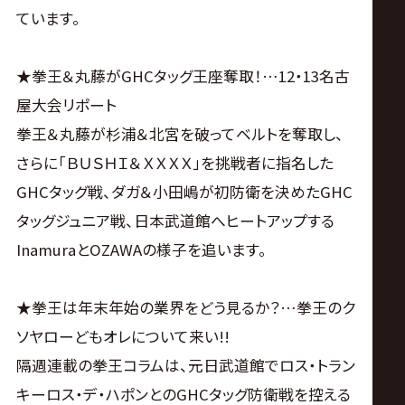
サ
ています。
イ
★拳王＆丸藤がGHCタッグ王座奪取！…12・13名古
ト
屋大会リポート
拳王＆丸藤が杉浦＆北宮を破ってベルトを奪取し、
さらに「ＢＵＳＨＩ＆ＸＸＸＸ」を挑戦者に指名した
GHCタッグ戦、ダガ＆小田嶋が初防衛を決めたGHC
タッグジュニア戦、日本武道館へヒートアップする
InamuraとOZAWAの様子を追います。
★拳王は年末年始の業界をどう見るか？…拳王のク
ソヤローどもオレについて来い!!
隔週連載の拳王コラムは、元日武道館でロス・トラン
キーロス・デ・ハポンとのGHCタッグ防衛戦を控える