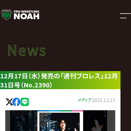
ニ
ュ
ー
News
News
ス
ニュース
|
12月17日（水）発売の「週刊プロレス」12月
31日号（No.2390）
プ
ロ
メディア
2025.12.17
レ