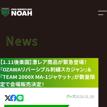
ニ
ュ
ー
News
News
ス
ニュース
|
【1.11後楽園】激レア商品が緊急登場！
『OZAWAリバーシブル刺繍スカジャン』＆
プ
『TEAM 2000X MA-1ジャケット』が数量限
ロ
定で会場販売決定！
レ
グッズ
2026.01.09