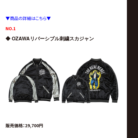
サ
イ
▼
商品の詳細はこちら▼
NO.1
ト
◆
OZAWA
リバーシブル刺繍スカジャン
販売価格：29,700円