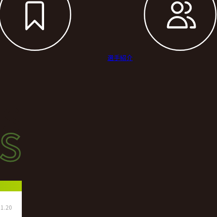
選手紹介
s
s
ース
1.20