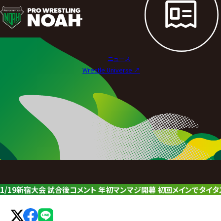
ニ
ュ
ー
ニュース
ス
Wrestle Universe ↗︎
|
プ
ロ
レ
ス
リ
1/19新宿大会 試合後コメント 年初マンマジ開幕 初回メインでタイタ
ン