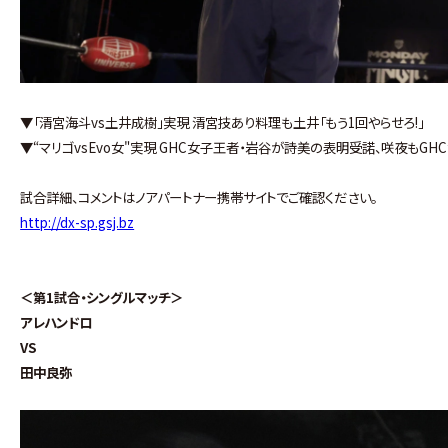
▼「清宮海斗vs土井成樹」実現 清宮技あり料理も土井「もう1回やらせろ!」
▼“マリゴvsEvo女"実現 GHC女子王者・岩谷が詩美の表明受諾、咲夜もGH
試合詳細、コメントはノアパートナー携帯サイトでご確認ください。
http://dx-sp.gsj.bz
＜第1試合・シングルマッチ＞
アレハンドロ
VS
田中良弥