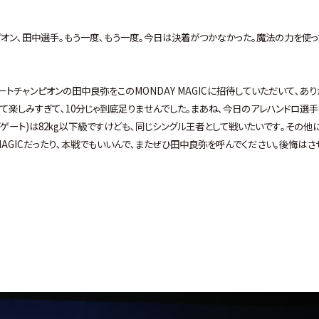
ンピオン､田中選手｡もう一度､もう一度｡今日は決着がつかなかった｡魔法の力を使っ
ゲートチャンピオンの田中良弥をこのMONDAY MAGICに招待していただいて､あり
て楽しみすぎて､10分じゃ到底足りませんでした｡まあね､今日のアレハンドロ選手
ブゲート)は82kg以下級ですけども､同じシングル王者として戦いたいです｡その他
MAGICだったり､本戦でもいいんで､またぜひ田中良弥を呼んでください｡後悔はさ