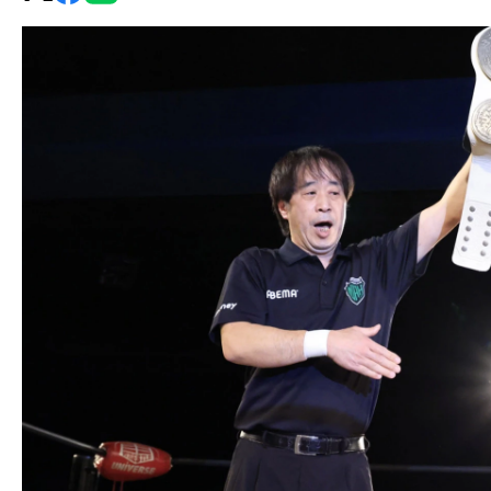
グ・
ノ
ア
公
式
サ
イ
ト