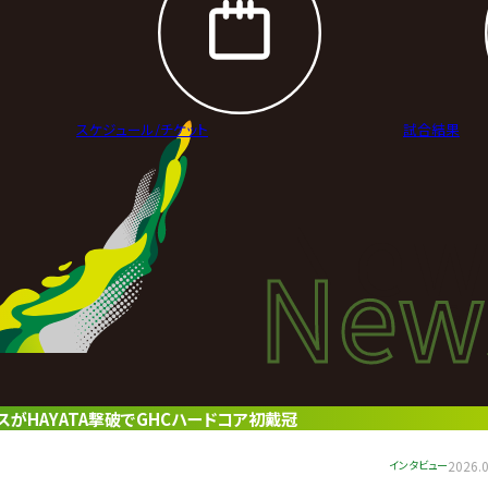
スケジュール/
チケット
試合結果
New
New
ニュ
スがHAYATA撃破でGHCハードコア初戴冠
インタビュー
2026.0