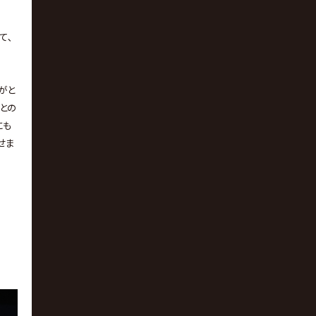
て､
がと
との
にも
せま