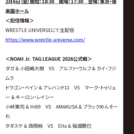
2月6日（金）開始：18:30 開場：17:30 会場：東京・後
楽園ホール
＜配信情報＞
WRESTLE UNIVERSEにて生配信
https://www.wrestle-universe.com/
＜NOAH Jr. TAG LEAGUE 2026公式戦＞
ダガ & 小田嶋大樹 VS アルファ・ウルフ & カイ・フジ
ムラ
ドラゴン・ベイン & アレハンドロ VS マーク・トゥリュ
ー & キーロン・レイシー
小峠篤司 & Hi69 VS AMAKUSA & ブラックめんそー
れ
タダスケ & 政岡純 VS Eita & 稲畑勝巳