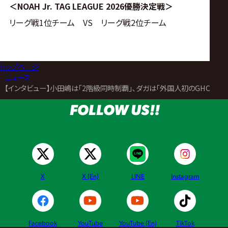
＜NOAH Jr. TAG LEAGUE 2026優勝決定戦＞
リーグ戦1位チーム VS リーグ戦2位チーム
トップページ
>
ニュース
>
【インタビュー】小田嶋は｢2階級同時制覇｣､ダガは｢外国人初のGHCグランド
FOLLOW US!!
X
X (En)
LINE
Instagram
Facebook
YouTube
YouTube (En)
TikTok