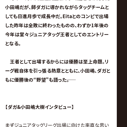
サ
小田嶋だが､師ダガに導かれながらタッグチームと
イ
しても日進月歩で成長中だ｡Eitaとのコンビで出場
した昨年は全敗に終わったものの､わずか1年後の
ト
今年は堂々ジュニアタッグ王者としてのエントリー
となる｡
王者として出場するからには優勝は至上命題｡リ
ーグ戦自体を引っ張る熱意とともに､小田嶋､ダガと
もに優勝後の“野望"も語った――｡
【ダガ&小田嶋大樹インタビュー】
――まずジュニアタッグリーグ出場に向けた率直な思い