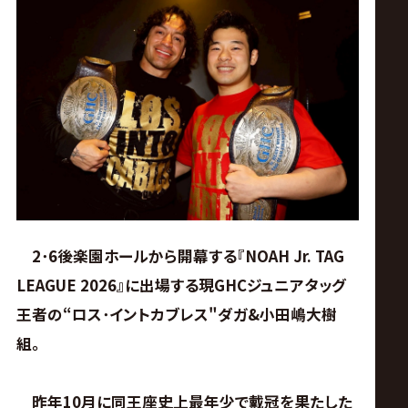
ス
リ
ン
グ・
ノ
ア
2･6後楽園ホールから開幕する『NOAH Jr. TAG
LEAGUE 2026』に出場する現GHCジュニアタッグ
公
王者の“ロス･イントカブレス"ダガ&小田嶋大樹
組｡
式
昨年10月に同王座史上最年少で戴冠を果たした