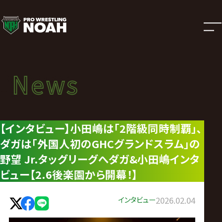
ニ
ュ
ー
News
News
ス
ニュース
|
【インタビュー】小田嶋は｢2階級同時制覇｣､
ダガは｢外国人初のGHCグランドスラム｣の
プ
野望 Jr.タッグリーグへダガ&小田嶋インタ
ロ
ビュー【2.6後楽園から開幕！】
レ
インタビュー
2026.02.04