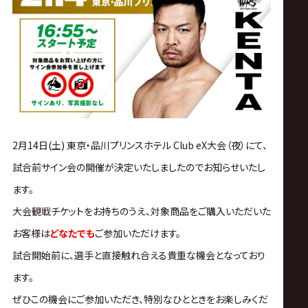
ス
リ
ン
グ・
2月14日(土) 東京・品川プリンスホテル Club eX大会（夜）にて、
ノ
試合前サイン会の開催が決定いたしましたのでお知らせいたし
ます。
ア
大会観戦チケットをお持ちのうえ、対象商品をご購入いただいた
公
お客様は
どなたでも
ご参加いただけます。
試合開始前に、選手と直接触れ合える貴重な機会となっており
式
ます。
ぜひこの機会にご参加いただき、特別なひとときをお楽しみくだ