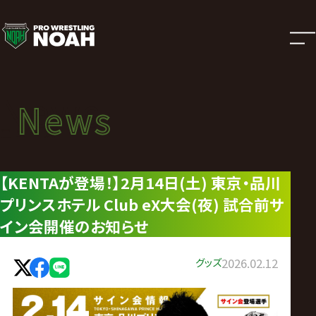
ニ
ュ
ー
News
News
ス
ニュース
|
【KENTAが登場！】2月14日(土) 東京・品川
プリンスホテル Club eX大会(夜) 試合前サ
プ
イン会開催のお知らせ
ロ
グッズ
2026.02.12
レ