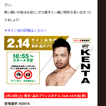
サ
さい。
イ
熱い闘いが始まる前に、ぜひ選手と一緒に特別な思い出をつく
りましょう！
ト
▼
サイン会の詳細はこちら！
2月14日(土) 東京・品川プリンスホテル Club eX大会(夜)
登場選手
：KENTA